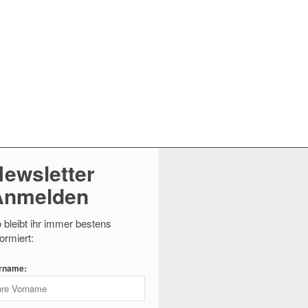
ewsletter
Anmelden
 bleibt ihr immer bestens
formiert:
rname: