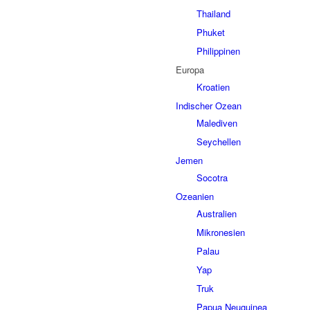
Thailand
Phuket
Philippinen
Europa
Kroatien
Indischer Ozean
Malediven
Seychellen
Jemen
Socotra
Ozeanien
Australien
Mikronesien
Palau
Yap
Truk
Papua Neuguinea