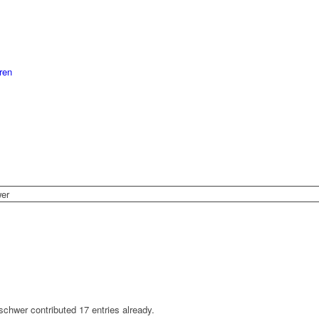
ren
wer
aschwer
contributed 17 entries already.