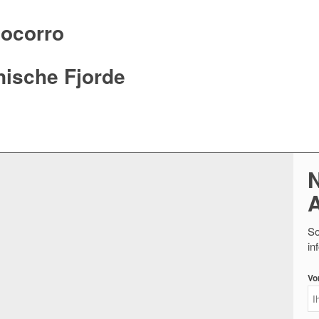
ocorro
nische Fjorde
N
So
in
Vo