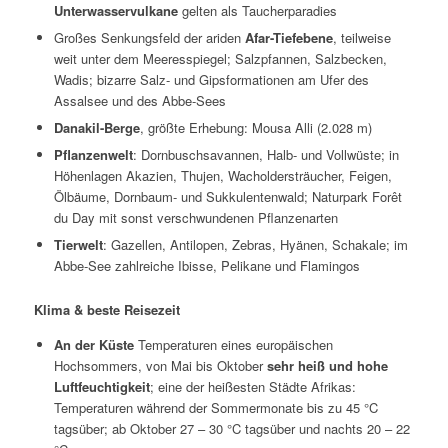
Unterwasservulkane
gelten als Taucherparadies
Großes Senkungsfeld der ariden
Afar-Tiefebene
, teilweise
weit unter dem Meeresspiegel; Salzpfannen, Salzbecken,
Wadis; bizarre Salz- und Gipsformationen am Ufer des
Assalsee und des Abbe-Sees
Danakil-Berge
, größte Erhebung: Mousa Alli (2.028 m)
Pflanzenwelt
: Dornbuschsavannen, Halb- und Vollwüste; in
Höhenlagen Akazien, Thujen, Wacholdersträucher, Feigen,
Ölbäume, Dornbaum- und Sukkulentenwald; Naturpark Forêt
du Day mit sonst verschwundenen Pflanzenarten
Tierwelt
: Gazellen, Antilopen, Zebras, Hyänen, Schakale; im
Abbe-See zahlreiche Ibisse, Pelikane und Flamingos
Klima & beste Reisezeit
An der Küste
Temperaturen eines europäischen
Hochsommers, von Mai bis Oktober
sehr heiß und hohe
Luftfeuchtigkeit
; eine der heißesten Städte Afrikas:
Temperaturen während der Sommermonate bis zu 45 °C
tagsüber; ab Oktober 27 – 30 °C tagsüber und nachts 20 – 22