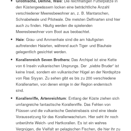
Großfische, Delfine, Wale
: Die reichhaltigen Futterplätze in
den Küstengewässern locken eine beträchtliche Anzahl
verschiedener Meeresbewohner an, z. B. Mantarochen,
Schnabelwale und Pilotwale. Die meisten Delfinarten sind hier
auch zu finden. Häufig werden die spielenden
Meeresbewohner vom Boot aus beobachtet.
Haie
: Grau- und Ammenhaie sind die am häufigsten
auftretenden Haiarten, während auch Tiger- und Blauhaie
gelegentlich gesichtet werden.
Korallenreich Seven Brothers:
Das Archipel ist eine Kette
von 6 Inseln vulkanischen Ursprungs. Der „siebte Bruder” ist
keine Insel, sondern ein vulkanischer Hügel an der Nordspitze
von Ras Siyyan. Zu sehen gibt es bis zu 200 verschiedene
Korallenarten, von denen einige in der Region endemisch
sind.
Korallenriffe, Artenreichtum
: Entlang der Küste ziehen sich
umfangreiche fantastische Korallenriffe. Das Fehlen von
Flüssen und die vulkanische Gesteinsbasis sind eine ideale
Voraussetzung für das Korallenwachstum. Hier seht ihr noch
unberührte Weich- und Hartkorallen. Es ist ein wahres
Vergnügen, die Vielfalt an pelagischen Fischen, die hier ihr zu