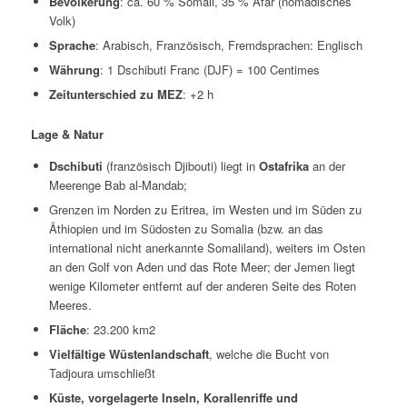
Bevölkerung
: ca. 60 % Somali, 35 % Afar (nomadisches
Volk)
Sprache
: Arabisch, Französisch, Fremdsprachen: Englisch
Währung
: 1 Dschibuti Franc (DJF) = 100 Centimes
Zeitunterschied zu MEZ
: +2 h
Lage & Natur
Dschibuti
(französisch Djibouti) liegt in
Ostafrika
an der
Meerenge Bab al-Mandab;
Grenzen im Norden zu Eritrea, im Westen und im Süden zu
Äthiopien und im Südosten zu Somalia (bzw. an das
international nicht anerkannte Somaliland), weiters im Osten
an den Golf von Aden und das Rote Meer; der Jemen liegt
wenige Kilometer entfernt auf der anderen Seite des Roten
Meeres.
Fläche
: 23.200 km2
Vielfältige Wüstenlandschaft
, welche die Bucht von
Tadjoura umschließt
Küste, vorgelagerte Inseln, Korallenriffe und