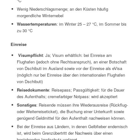
°C
Wenig Niederschlagsmenge; an den Küsten häufig
morgendliche Winternebel
Wassertemperaturen
: im Winter 25 – 27 °C, im Sommer bis
zu 30 °C
Einreise
Visumpflicht
: Ja; Visum erhältlich: bei Einreise am
Flughafen (jedoch ohne Rechtsanspruch), an einer Botschaft
von Dschibuti im Ausland sowie vor der Einreise als eVisa
(möglich nur bei Einreise über den internationalen Flughafen
von Dschibuti)
Reisedokumente
: Reisepass; Passgültigkeit: für die Dauer
des Aufenthalts; cremefarbiger Notpass: wird akzeptiert
Sonstiges
: Reisende müssen ihre Wiederausreise (Rückflug-
oder Weiterreiseticket), die Buchung einer Unterkunft sowie
genügend Geldmittel für den Aufenthalt nachweisen können.
Bei der Einreise aus Ländern, in denen Gelbfieber endemisch
ist, wird beim Grenzübertritt der Nachweis über einen
bestehenden Impfschutz verlangt.