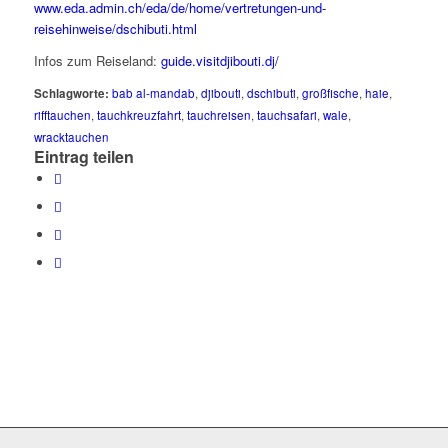
www.eda.admin.ch/eda/de/home/vertretungen-und-
reisehinweise/dschibuti.html
Infos zum Reiseland:
guide.visitdjibouti.dj/
Schlagworte:
bab al-mandab
,
djibouti
,
dschibuti
,
großfische
,
haie
,
rifftauchen
,
tauchkreuzfahrt
,
tauchreisen
,
tauchsafari
,
wale
,
wracktauchen
Eintrag teilen