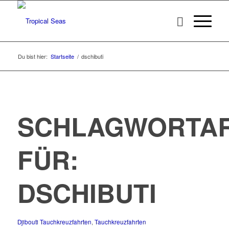
Du bist hier:
Startseite
/
dschibuti
SCHLAGWORTAR
FÜR:
DSCHIBUTI
Djibouti Tauchkreuzfahrten
,
Tauchkreuzfahrten