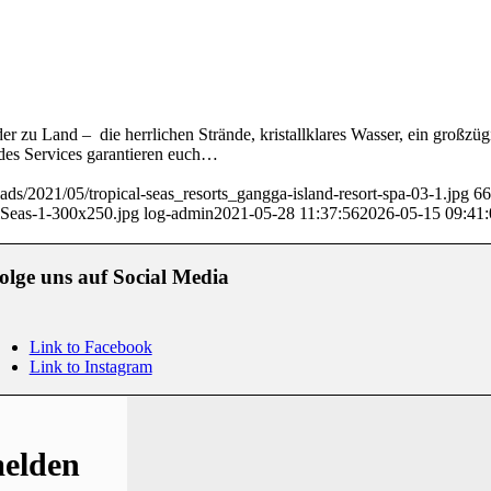
r zu Land – die herrlichen Strände, kristallklares Wasser, ein großzügi
des Services garantieren euch…
oads/2021/05/tropical-seas_resorts_gangga-island-resort-spa-03-1.jpg
66
lSeas-1-300x250.jpg
log-admin
2021-05-28 11:37:56
2026-05-15 09:41:
olge uns auf Social Media
Link to Facebook
Link to Instagram
melden