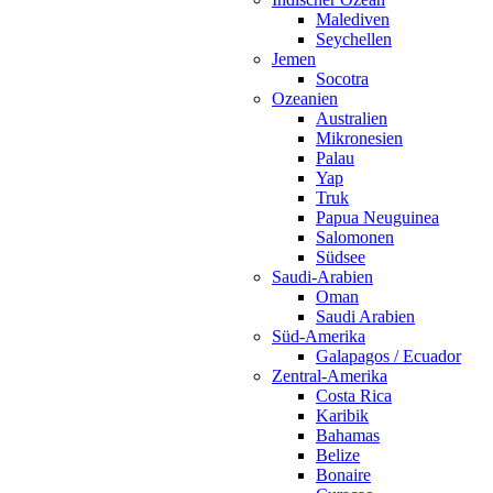
Malediven
Seychellen
Jemen
Socotra
Ozeanien
Australien
Mikronesien
Palau
Yap
Truk
Papua Neuguinea
Salomonen
Südsee
Saudi-Arabien
Oman
Saudi Arabien
Süd-Amerika
Galapagos / Ecuador
Zentral-Amerika
Costa Rica
Karibik
Bahamas
Belize
Bonaire