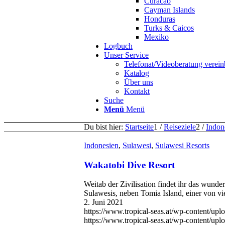
Curacao
Cayman Islands
Honduras
Turks & Caicos
Mexiko
Logbuch
Unser Service
Telefonat/Videoberatung verein
Katalog
Über uns
Kontakt
Suche
Menü
Menü
Du bist hier:
Startseite
1
/
Reiseziele
2
/
Indon
Indonesien
,
Sulawesi
,
Sulawesi Resorts
Wakatobi Dive Resort
Weitab der Zivilisation findet ihr das wund
Sulawesis, neben Tomia Island, einer von v
2. Juni 2021
https://www.tropical-seas.at/wp-content/uplo
https://www.tropical-seas.at/wp-content/up