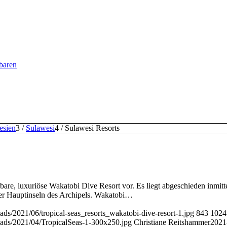
baren
esien
3
/
Sulawesi
4
/
Sulawesi Resorts
erbare, luxuriöse Wakatobi Dive Resort vor. Es liegt abgeschieden inmi
ier Hauptinseln des Archipels. Wakatobi…
ads/2021/06/tropical-seas_resorts_wakatobi-dive-resort-1.jpg
843
1024
loads/2021/04/TropicalSeas-1-300x250.jpg
Christiane Reitshammer
2021