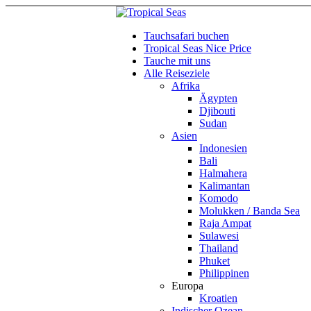
Tauchsafari buchen
Tropical Seas Nice Price
Tauche mit uns
Alle Reiseziele
Afrika
Ägypten
Djibouti
Sudan
Asien
Indonesien
Bali
Halmahera
Kalimantan
Komodo
Molukken / Banda Sea
Raja Ampat
Sulawesi
Thailand
Phuket
Philippinen
Europa
Kroatien
Indischer Ozean