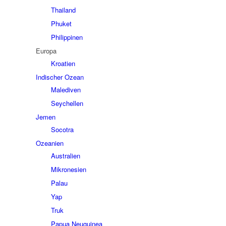
Thailand
Phuket
Philippinen
Europa
Kroatien
Indischer Ozean
Malediven
Seychellen
Jemen
Socotra
Ozeanien
Australien
Mikronesien
Palau
Yap
Truk
Papua Neuguinea