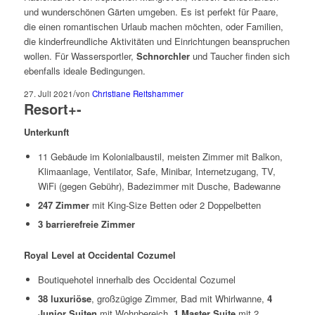
und wunderschönen Gärten umgeben. Es ist perfekt für Paare,
die einen romantischen Urlaub machen möchten, oder Familien,
die kinderfreundliche Aktivitäten und Einrichtungen beanspruchen
wollen. Für Wassersportler,
Schnorchler
und Taucher finden sich
ebenfalls ideale Bedingungen.
/
27. Juli 2021
von
Christiane Reitshammer
Resort
+
-
Unterkunft
11 Gebäude im Kolonialbaustil, meisten Zimmer mit Balkon,
Klimaanlage, Ventilator, Safe, Minibar, Internetzugang, TV,
WiFi (gegen Gebühr), Badezimmer mit Dusche, Badewanne
247 Zimmer
mit King-Size Betten oder 2 Doppelbetten
3
barrierefreie Zimmer
Royal Level at Occidental Cozumel
Boutiquehotel innerhalb des Occidental Cozumel
38 luxuriöse
, großzügige Zimmer, Bad mit Whirlwanne,
4
Junior Suiten
mit Wohnbereich,
1 Master Suite
mit 2