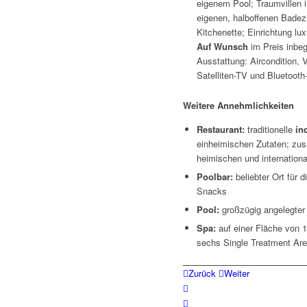
eigenem Pool; Traumvillen i
eigenen, halboffenen Bade
Kitchenette; Einrichtung lu
Auf Wunsch
im Preis inbegr
Ausstattung: Aircondition, V
Satelliten-TV und Bluetooth
Weitere Annehmlichkeiten
Restaurant:
traditionelle
in
einheimischen Zutaten; zusä
heimischen und internation
Poolbar:
beliebter Ort für 
Snacks
Pool:
großzügig angelegter 
Spa:
auf einer Fläche von 
sechs Single Treatment Ar
Zurück
Weiter