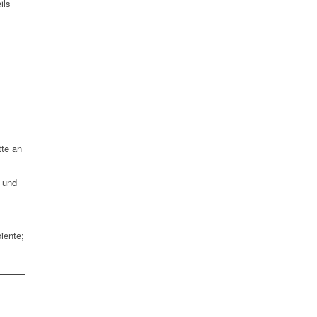
ils
tte an
e und
iente;