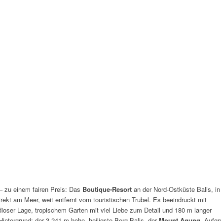
– zu einem fairen Preis: Das
Boutique-Resort
an der Nord-Ostküste Balis, in
 direkt am Meer, weit entfernt vom touristischen Trubel. Es beeindruckt mit
ndioser Lage, tropischem Garten mit viel Liebe zum Detail und 180 m langer
Hintergrund: der 3.241 m hohe, heiligste Berg Balis, der
Mount Agung
. Aufgr