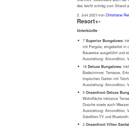
des leicht schräg zum Strand 
2. Juni 2021
/
von
Christiane R
Resort
+
-
Unterkünfte
7
Superior Bungalows:
ink
mit Pergola; eingebettet in
Bauweise ausgeführt und ei
Ausstattung: Aircondition, V
18
Deluxe Bungalows:
inkl
Badezimmer, Terrasse, Erke
tropischen Garten mit Teich
Ausstattung: Aircondition, 
5
Oceanfront Deluxe Bun
Wohnfläche inklusive Terra
Dusche sowie auch Wasser
Ausstattung: Aircondition, 
Satelliten-TV und Bluetooth
2
Oceanfront Villen Santa