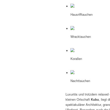
Hausrifftauchen
Wracktauchen
Korallen
Nachttauchen
Luxuriös und trotzdem relaxed 
kleinen Ortschaft
Kubu
, liegt
spektakulärer Architektur, gra
Uferfront. Besonders auch der 