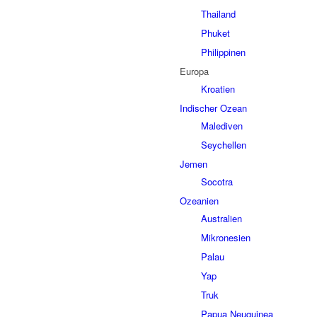
Thailand
Phuket
Philippinen
Europa
Kroatien
Indischer Ozean
Malediven
Seychellen
Jemen
Socotra
Ozeanien
Australien
Mikronesien
Palau
Yap
Truk
Papua Neuguinea