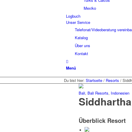
Turks & Caicos
Mexiko
Logbuch
Unser Service
Telefonat/Videoberatung vereinba
Katalog
Über uns
Kontakt
Menü
Du bist hier:
Startseite
/
Resorts
/
Siddh
Bali
,
Bali Resorts
,
Indonesien
Siddhartha
Überblick Resort