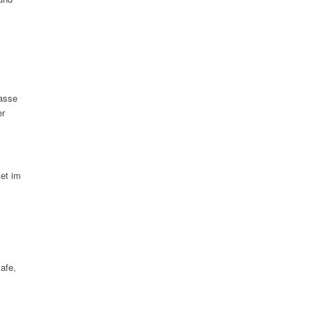
rasse
er
et im
afe,