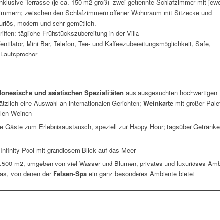
nklusive Terrasse (je ca. 150 m2 groß), zwei getrennte Schlafzimmer mit jewe
zimmern; zwischen den Schlafzimmern offener Wohnraum mit Sitzecke und
xuriös, modern und sehr gemütlich.
iffen: tägliche Frühstückszubereitung in der Villa
entilator, Mini Bar, Telefon, Tee- und Kaffeezubereitungsmöglichkeit, Safe,
-Lautsprecher
donesische und asiatischen Spezialitäten
aus ausgesuchten hochwertigen
tzlich eine Auswahl an internationalen Gerichten;
Weinkarte
mit großer Pale
alen Weinen
die Gäste zum Erlebnisaustausch, speziell zur Happy Hour; tagsüber Getränk
Infinity-Pool mit grandiosem Blick auf das Meer
1.500 m2, umgeben von viel Wasser und Blumen, privates und luxuriöses Amb
eas, von denen der
Felsen-Spa
ein ganz besonderes Ambiente bietet