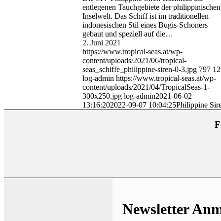
entlegenen Tauchgebiete der philippinischen
Inselwelt. Das Schiff ist im traditionellen
indonesischen Stil eines Bugis-Schoners
gebaut und speziell auf die…
2. Juni 2021
https://www.tropical-seas.at/wp-
content/uploads/2021/06/tropical-
seas_schiffe_philippine-siren-0-3.jpg
797
12
log-admin
https://www.tropical-seas.at/wp-
content/uploads/2021/04/TropicalSeas-1-
300x250.jpg
log-admin
2021-06-02
13:16:20
2022-09-07 10:04:25
Philippine Sir
F
Newsletter An