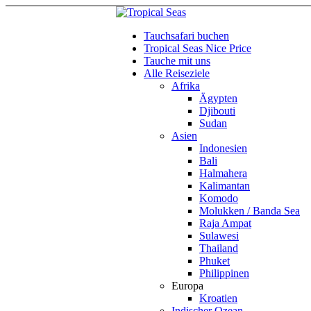
Tauchsafari buchen
Tropical Seas Nice Price
Tauche mit uns
Alle Reiseziele
Afrika
Ägypten
Djibouti
Sudan
Asien
Indonesien
Bali
Halmahera
Kalimantan
Komodo
Molukken / Banda Sea
Raja Ampat
Sulawesi
Thailand
Phuket
Philippinen
Europa
Kroatien
Indischer Ozean