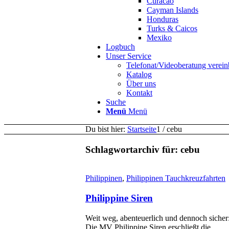
Curacao
Cayman Islands
Honduras
Turks & Caicos
Mexiko
Logbuch
Unser Service
Telefonat/Videoberatung verein
Katalog
Über uns
Kontakt
Suche
Menü
Menü
Du bist hier:
Startseite
1
/
cebu
Schlagwortarchiv für:
cebu
Philippinen
,
Philippinen Tauchkreuzfahrten
Philippine Siren
Weit weg, abenteuerlich und dennoch sicher
Die MV Philippine Siren erschließt die