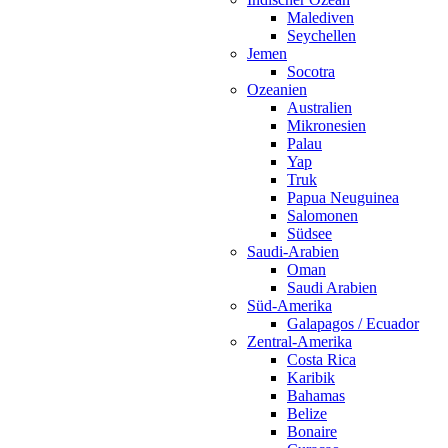
Malediven
Seychellen
Jemen
Socotra
Ozeanien
Australien
Mikronesien
Palau
Yap
Truk
Papua Neuguinea
Salomonen
Südsee
Saudi-Arabien
Oman
Saudi Arabien
Süd-Amerika
Galapagos / Ecuador
Zentral-Amerika
Costa Rica
Karibik
Bahamas
Belize
Bonaire