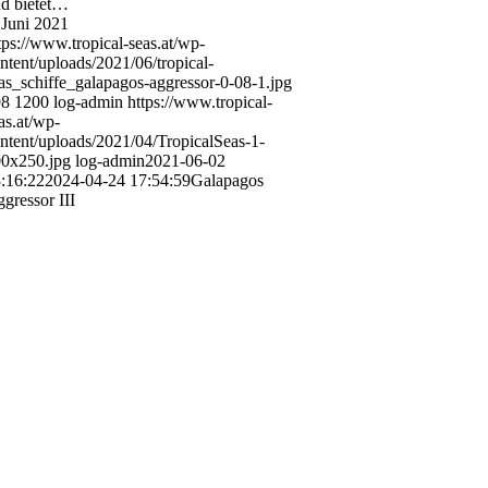
d bietet…
 Juni 2021
tps://www.tropical-seas.at/wp-
ntent/uploads/2021/06/tropical-
as_schiffe_galapagos-aggressor-0-08-1.jpg
98
1200
log-admin
https://www.tropical-
as.at/wp-
ntent/uploads/2021/04/TropicalSeas-1-
0x250.jpg
log-admin
2021-06-02
:16:22
2024-04-24 17:54:59
Galapagos
gressor III