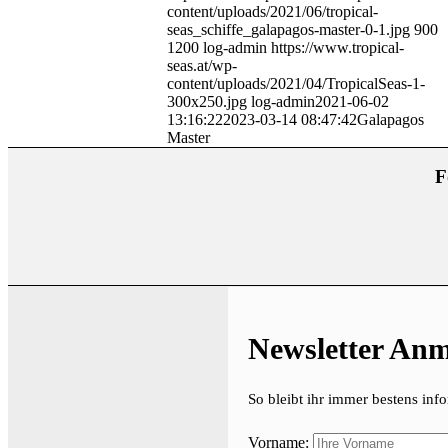
content/uploads/2021/06/tropical-
seas_schiffe_galapagos-master-0-1.jpg
900
1200
log-admin
https://www.tropical-
seas.at/wp-
content/uploads/2021/04/TropicalSeas-1-
300x250.jpg
log-admin
2021-06-02
13:16:22
2023-03-14 08:47:42
Galapagos
Master
F
Newsletter An
So bleibt ihr immer bestens info
Vorname: