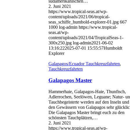
südamerikanischen…
2. Juni 2021
https://www.tropical-seas.at/wp-
content/uploads/2021/06/tropical-
seas_schiffe_humbold-explorer-01.jpg
667
1000
log-admin
https://www.tropical-
seas.at/wp-
content/uploads/2021/04/TropicalSeas-1-
300x250.jpg
log-admin
2021-06-02
13:16:22
2025-07-01 15:55:57
Humboldt
Explorer
Galapagos/Ecuador Tauchkreuzfahrten
,
Tauchkreuzfahrten
Galapagos Master
Hammerhaie, Galapagos-Haie, Thunfisch,
Adlerrochen, Seelöwen, Leguane; Natur- u
Tauchbegeisterte werden auf den Inseln und 
den Gewässern von Galapagos sehr glücklic
Die Galapagos Master bringt euch zu den
schönsten Tauchplätzen,…
2. Juni 2021
https://www.tropical-seas.at/wp-