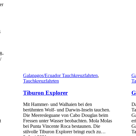
er
4
8-
/
Galapagos/Ecuador Tauchkreuzfahrten
,
Ga
Tauchkreuzfahrten
Ta
Tiburon Explorer
G
Mit Hammer- und Walhaien bei den
Da
berühmten Wolf- und Darwin-Inseln tauchen.
Ta
Die Meeresleguane von Cabo Douglas beim
Ga
t
Fressen unter Wasser beobachten. Mola Molas
er
bei Punta Vincente Roca bestaunen. Die
Ga
stilvolle Tiburon Explorer bringt euch zu…
Ta