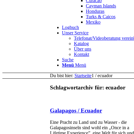
Curacao
Cayman Islands
Honduras
Turks & Caicos
Mexiko
Logbuch
Unser Service
Telefonat/Videoberatung verein
Katalog
Über uns
Kontakt
Suche
Menü
Menü
Du bist hier:
Startseite
1
/
ecuador
Schlagwortarchiv für:
ecuador
Galapagos / Ecuador
Eine Pracht zu Land und zu Wasser - die
Galapagosinseln sind wohl ein „Once in a
Lifetime Experience”, eine Welt für sich und