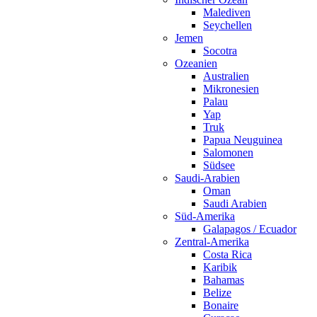
Malediven
Seychellen
Jemen
Socotra
Ozeanien
Australien
Mikronesien
Palau
Yap
Truk
Papua Neuguinea
Salomonen
Südsee
Saudi-Arabien
Oman
Saudi Arabien
Süd-Amerika
Galapagos / Ecuador
Zentral-Amerika
Costa Rica
Karibik
Bahamas
Belize
Bonaire