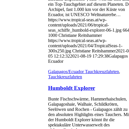
ein Top-Tauchgebiet auf diesem Planeten. D
Archipel, fast 1.000 km vor der Küste von
Ecuador, ist UNESCO Weltnaturerbe…
https://www.tropical-seas.at/wp-
content/uploads/2021/06/tropical-
seas_schiffe_humbold-explorer-06-1.jpg
66
1000
Christiane Reitshammer
https://www.tropical-seas.at/wp-
content/uploads/2021/04/TropicalSeas-1-
300x250.jpg
Christiane Reitshammer
2021-0
05 12:12:32
2021-08-19 17:29:38
Galapagos 
Ecuador
Galapagos/Ecuador Tauchkreuzfahrten
,
Tauchkreuzfahrten
Humboldt Explorer
Bunte Fischschwärme, Hammerhaischulen,
Galapagoshaie, Walhaie, Schildkröten,
Seelöwen und Rochen - Galapagos zählt zu
den absoluten Highlights eines Tauchers. Mi
der Humboldt Explorer könnt ihr die
spektakuläre Unterwasserwelt des