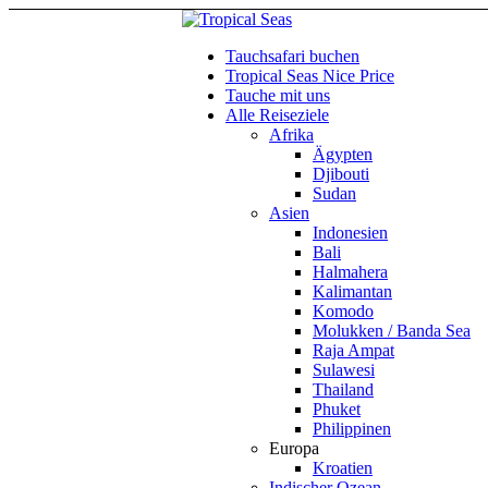
Tauchsafari buchen
Tropical Seas Nice Price
Tauche mit uns
Alle Reiseziele
Afrika
Ägypten
Djibouti
Sudan
Asien
Indonesien
Bali
Halmahera
Kalimantan
Komodo
Molukken / Banda Sea
Raja Ampat
Sulawesi
Thailand
Phuket
Philippinen
Europa
Kroatien
Indischer Ozean