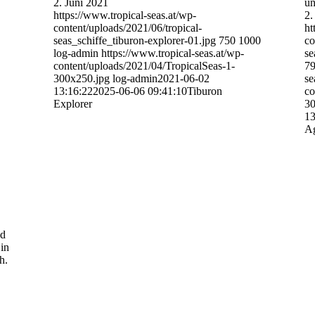
2. Juni 2021
un
https://www.tropical-seas.at/wp-
2.
content/uploads/2021/06/tropical-
ht
seas_schiffe_tiburon-explorer-01.jpg
750
1000
co
log-admin
https://www.tropical-seas.at/wp-
se
content/uploads/2021/04/TropicalSeas-1-
7
300x250.jpg
log-admin
2021-06-02
se
13:16:22
2025-06-06 09:41:10
Tiburon
co
Explorer
30
13
Ag
nd
in
h.