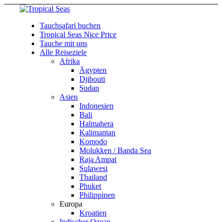
Tauchsafari buchen
Tropical Seas Nice Price
Tauche mit uns
Alle Reiseziele
Afrika
Ägypten
Djibouti
Sudan
Asien
Indonesien
Bali
Halmahera
Kalimantan
Komodo
Molukken / Banda Sea
Raja Ampat
Sulawesi
Thailand
Phuket
Philippinen
Europa
Kroatien
Indischer Ozean