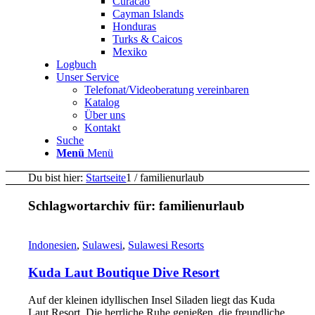
Curacao
Cayman Islands
Honduras
Turks & Caicos
Mexiko
Logbuch
Unser Service
Telefonat/Videoberatung vereinbaren
Katalog
Über uns
Kontakt
Suche
Menü
Menü
Du bist hier:
Startseite
1
/
familienurlaub
Schlagwortarchiv für:
familienurlaub
Indonesien
,
Sulawesi
,
Sulawesi Resorts
Kuda Laut Boutique Dive Resort
Auf der kleinen idyllischen Insel Siladen liegt das Kuda
Laut Resort. Die herrliche Ruhe genießen, die freundliche