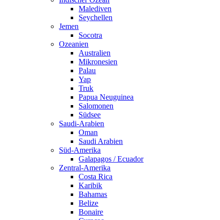
Malediven
Seychellen
Jemen
Socotra
Ozeanien
Australien
Mikronesien
Palau
Yap
Truk
Papua Neuguinea
Salomonen
Südsee
Saudi-Arabien
Oman
Saudi Arabien
Süd-Amerika
Galapagos / Ecuador
Zentral-Amerika
Costa Rica
Karibik
Bahamas
Belize
Bonaire