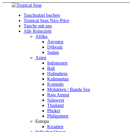
Tauchsafari buchen
Tropical Seas Nice Price
Tauche mit uns
Alle Reiseziele
Afrika
Ägypten
Djibouti
Sudan
Asien
Indonesien
Bali
Halmahera
Kalimantan
Komodo
Molukken / Banda Sea
Raja Ampat
Sulawesi
Thailand
Phuket
Philippinen
Europa
Kroatien
Indischer Ozean