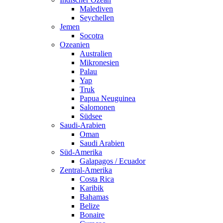
Malediven
Seychellen
Jemen
Socotra
Ozeanien
Australien
Mikronesien
Palau
Yap
Truk
Papua Neuguinea
Salomonen
Südsee
Saudi-Arabien
Oman
Saudi Arabien
Süd-Amerika
Galapagos / Ecuador
Zentral-Amerika
Costa Rica
Karibik
Bahamas
Belize
Bonaire