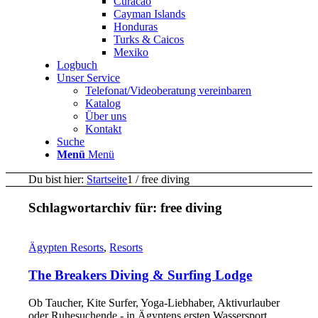
Curacao
Cayman Islands
Honduras
Turks & Caicos
Mexiko
Logbuch
Unser Service
Telefonat/Videoberatung vereinbaren
Katalog
Über uns
Kontakt
Suche
Menü
Menü
Du bist hier:
Startseite
1
/
free diving
Schlagwortarchiv für:
free diving
Ägypten Resorts
,
Resorts
The Breakers Diving & Surfing Lodge
Ob Taucher, Kite Surfer, Yoga-Liebhaber, Aktivurlauber
oder Ruhesuchende - in Ägyptens ersten Wassersport