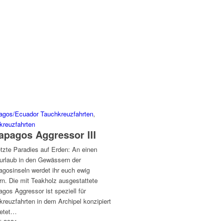
agos/Ecuador Tauchkreuzfahrten
,
kreuzfahrten
apagos Aggressor III
tzte Paradies auf Erden: An einen
urlaub in den Gewässern der
agosinseln werdet ihr euch ewig
rn. Die mit Teakholz ausgestattete
gos Aggressor ist speziell für
reuzfahrten in dem Archipel konzipiert
ietet…