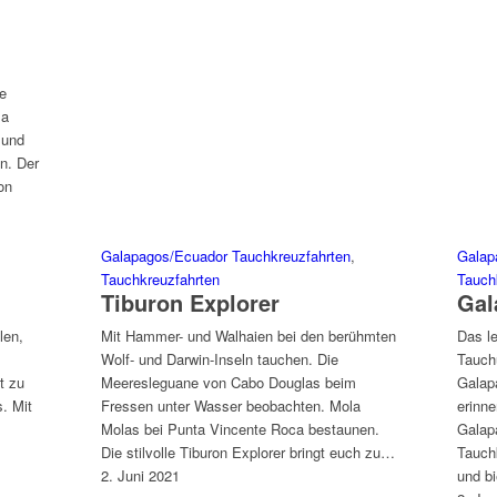
e
 a
 und
n. Der
on
Galapagos/Ecuador Tauchkreuzfahrten
,
Galap
Tauchkreuzfahrten
Tauch
Tiburon Explorer
Gal
len,
Mit Hammer- und Walhaien bei den berühmten
Das le
Wolf- und Darwin-Inseln tauchen. Die
Tauch
t zu
Meeresleguane von Cabo Douglas beim
Galap
. Mit
Fressen unter Wasser beobachten. Mola
erinne
Molas bei Punta Vincente Roca bestaunen.
Galapa
Die stilvolle Tiburon Explorer bringt euch zu…
Tauchk
2. Juni 2021
und b