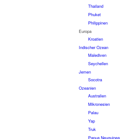
Thailand
Phuket
Philippinen
Europa
Kroatien
Indischer Ozean
Malediven
Seychellen
Jemen
Socotra
Ozeanien
Australien
Mikronesien
Palau
Yap
Truk
Papua Neuguinea