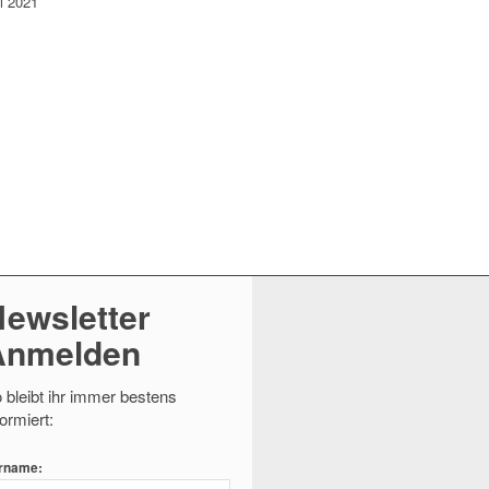
i 2021
ewsletter
Anmelden
 bleibt ihr immer bestens
formiert:
rname: