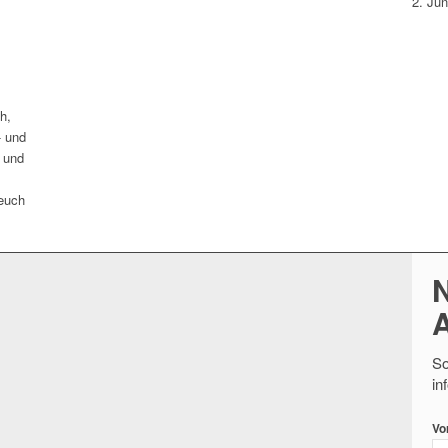
2. Jun
h,
- und
 und
 euch
N
So
in
Vo