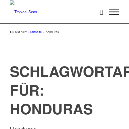
Du bist hier:
Startseite
/
honduras
SCHLAGWORTAR
FÜR:
HONDURAS