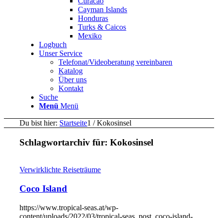
Curacao
Cayman Islands
Honduras
Turks & Caicos
Mexiko
Logbuch
Unser Service
Telefonat/Videoberatung vereinbaren
Katalog
Über uns
Kontakt
Suche
Menü
Menü
Du bist hier:
Startseite
1
/
Kokosinsel
Schlagwortarchiv für:
Kokosinsel
Verwirklichte Reiseträume
Coco Island
https://www.tropical-seas.at/wp-
content/uploads/2022/03/tropical-seas_post_coco-island-