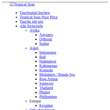
Tauchsafari buchen
Tropical Seas Nice Price
Tauche mit uns
Alle Reiseziele
Afrika
Ägypten
Djibouti
Sudan
Asien
Indonesien
Bali
Halmahera
Kalimantan
Komodo
Molukken / Banda Sea
Raja Ampat
Sulawesi
Thailand
Phuket
Philippinen
Europa
Kroatien
Indischer Ozean