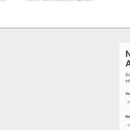
So
in
Vo
Na