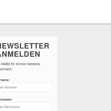
NEWSLETTER
ANMELDEN
 bleibt ihr immer bestens
formiert:
rname:
chname: