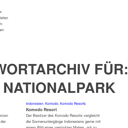
er
ieten
um
gen
ORTARCHIV FÜR
 NATIONALPARK
Indonesien
,
Komodo
,
Komodo Resorts
Komodo Resort
erzen
Der Besitzer des Komodo Resorts vergleicht
 der
die Sonnenuntergänge Indonesiens gerne mit
einem Bild eines verrückten Malers, mit zu