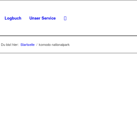
Logbuch
Unser Service
Du bist hier:
Startseite
/
komodo nationalpark
: