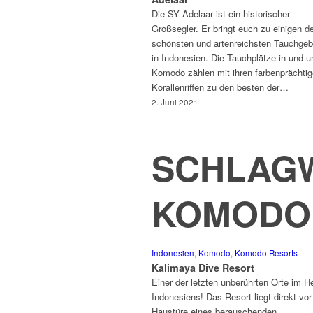
Die SY Adelaar ist ein historischer
Großsegler. Er bringt euch zu einigen d
schönsten und artenreichsten Tauchgeb
in Indonesien. Die Tauchplätze in und 
Komodo zählen mit ihren farbenprächti
Korallenriffen zu den besten der…
2. Juni 2021
SCHLAGW
KOMODO
Indonesien
,
Komodo
,
Komodo Resorts
Kalimaya Dive Resort
Einer der letzten unberührten Orte im H
Indonesiens! Das Resort liegt direkt vor
Haustüre eines berauschenden