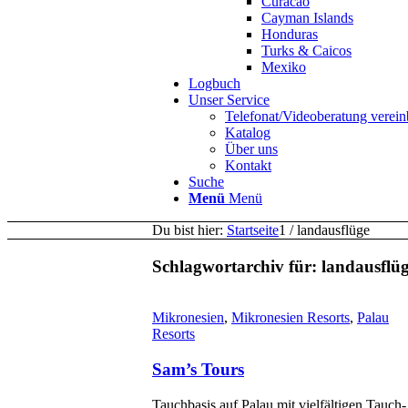
Curacao
Cayman Islands
Honduras
Turks & Caicos
Mexiko
Logbuch
Unser Service
Telefonat/Videoberatung verein
Katalog
Über uns
Kontakt
Suche
Menü
Menü
Du bist hier:
Startseite
1
/
landausflüge
Schlagwortarchiv für:
landausflü
Mikronesien
,
Mikronesien Resorts
,
Palau
Resorts
Sam’s Tours
Tauchbasis auf Palau mit vielfältigen Tauch-