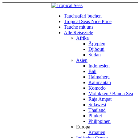
Tauchsafari buchen
Tropical Seas Nice Price
Tauche mit uns
Alle Reiseziele
Afrika
Ägypten
Djibouti
Sudan
Asien
Indonesien
Bali
Halmahera
Kalimantan
Komodo
Molukken / Banda Sea
Raja Ampat
Sulawesi
Thailand
Phuket
Philippinen
Europa
Kroatien
Indischer Ozean