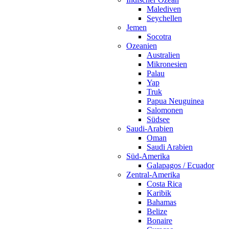
Malediven
Seychellen
Jemen
Socotra
Ozeanien
Australien
Mikronesien
Palau
Yap
Truk
Papua Neuguinea
Salomonen
Südsee
Saudi-Arabien
Oman
Saudi Arabien
Süd-Amerika
Galapagos / Ecuador
Zentral-Amerika
Costa Rica
Karibik
Bahamas
Belize
Bonaire