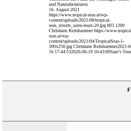
und Naturabenteuern
16. August 2021
https://www.tropical-seas.at/wp-
content/uploads/2021/08/tropical-
seas_resorts_sams-tours-20.jpg
803
1200
Christiane Reitshammer
https://www.tropica
seas.at/wp-
content/uploads/2021/04/TropicalSeas-1-
300x250.jpg
Christiane Reitshammer
2021-0
16 17:44:53
2026-06-19 16:43:00
Sam’s Tour
F