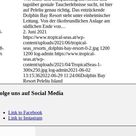
tagsüber geniale Taucherlebnisse sucht, ist hier
auf Peleliu genau richtig. Das entzückende
Dolphin Bay Resort steht unter einheimischer
Leitung. Von der ökofreundlichen Anlage am
südlichen Ende von…
l-
2. Juni 2021
https://www.tropical-seas.at/wp-
content/uploads/2021/06/tropical-
8-
seas_resorts_dolphin-bay-resort-0-2.jpg
1200
s
1200
log-admin
https://www.tropical-
seas.at/wp-
content/uploads/2021/04/TropicalSeas-1-
300x250.jpg
log-admin
2021-06-02
13:15:36
2022-06-29 11:24:06
Dolphin Bay
Resort Peleliu Island
olge uns auf Social Media
Link to Facebook
Link to Instagram