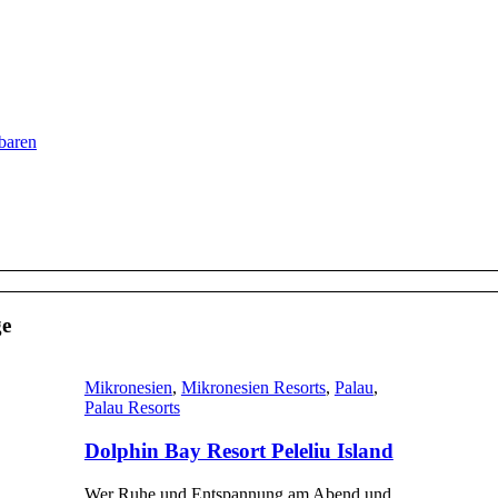
baren
ge
Mikronesien
,
Mikronesien Resorts
,
Palau
,
Palau Resorts
Dolphin Bay Resort Peleliu Island
Wer Ruhe und Entspannung am Abend und