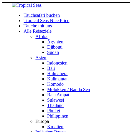
Tauchsafari buchen
Tropical Seas Nice Price
Tauche mit uns
Alle Reiseziele
Afrika
Ägypten
Djibouti
Sudan
Asien
Indonesien
Bali
Halmahera
Kalimantan
Komodo
Molukken / Banda Sea
Raja Ampat
Sulawesi
Thailand
Phuket
Philippinen
Europa
Kroatien
Indischer Ozean