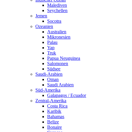
Malediven
Seychellen
Jemen
Socotra
Ozeanien
Australien
Mikronesien
Palau
Yap
Truk
Papua Neuguinea
Salomonen
Südsee
Saudi-Arabien
Oman
Saudi Arabien
Süd-Amerika
Galapagos / Ecuador
Zentral-Amerika
Costa Rica
Karibik
Bahamas
Belize
Bonaire