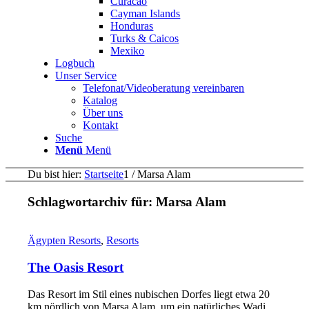
Curacao
Cayman Islands
Honduras
Turks & Caicos
Mexiko
Logbuch
Unser Service
Telefonat/Videoberatung vereinbaren
Katalog
Über uns
Kontakt
Suche
Menü
Menü
Du bist hier:
Startseite
1
/
Marsa Alam
Schlagwortarchiv für:
Marsa Alam
Ägypten Resorts
,
Resorts
The Oasis Resort
Das Resort im Stil eines nubischen Dorfes liegt etwa 20
km nördlich von Marsa Alam, um ein natürliches Wadi