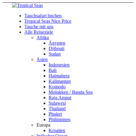
Tauchsafari buchen
Tropical Seas Nice Price
Tauche mit uns
Alle Reiseziele
Afrika
Ägypten
Djibouti
Sudan
Asien
Indonesien
Bali
Halmahera
Kalimantan
Komodo
Molukken / Banda Sea
Raja Ampat
Sulawesi
Thailand
Phuket
Philippinen
Europa
Kroatien
Indischer Ozean