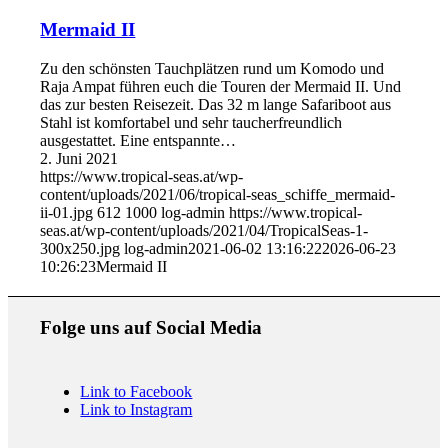
Mermaid II
Zu den schönsten Tauchplätzen rund um Komodo und
Raja Ampat führen euch die Touren der Mermaid II. Und
das zur besten Reisezeit. Das 32 m lange Safariboot aus
Stahl ist komfortabel und sehr taucherfreundlich
ausgestattet. Eine entspannte…
2. Juni 2021
https://www.tropical-seas.at/wp-
content/uploads/2021/06/tropical-seas_schiffe_mermaid-
ii-01.jpg
612
1000
log-admin
https://www.tropical-
seas.at/wp-content/uploads/2021/04/TropicalSeas-1-
300x250.jpg
log-admin
2021-06-02 13:16:22
2026-06-23
10:26:23
Mermaid II
Folge uns auf Social Media
Link to Facebook
Link to Instagram