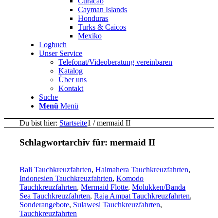
Curacao
Cayman Islands
Honduras
Turks & Caicos
Mexiko
Logbuch
Unser Service
Telefonat/Videoberatung vereinbaren
Katalog
Über uns
Kontakt
Suche
Menü
Menü
Du bist hier:
Startseite
1
/
mermaid II
Schlagwortarchiv für:
mermaid II
Bali Tauchkreuzfahrten
,
Halmahera Tauchkreuzfahrten
,
Indonesien Tauchkreuzfahrten
,
Komodo
Tauchkreuzfahrten
,
Mermaid Flotte
,
Molukken/Banda
Sea Tauchkreuzfahrten
,
Raja Ampat Tauchkreuzfahrten
,
Sonderangebote
,
Sulawesi Tauchkreuzfahrten
,
Tauchkreuzfahrten