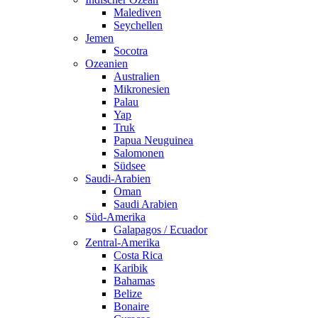
Malediven
Seychellen
Jemen
Socotra
Ozeanien
Australien
Mikronesien
Palau
Yap
Truk
Papua Neuguinea
Salomonen
Südsee
Saudi-Arabien
Oman
Saudi Arabien
Süd-Amerika
Galapagos / Ecuador
Zentral-Amerika
Costa Rica
Karibik
Bahamas
Belize
Bonaire