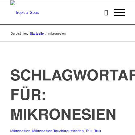
Du bist hier:
Startseite
/
mikronesien
SCHLAGWORTAR
FÜR:
MIKRONESIEN
Mikronesien
,
Mikronesien Tauchkreuzfahrten
,
Truk
,
Truk