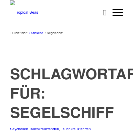
Du bist hier:
Startseite
/
segelschiff
SCHLAGWORTAR
FÜR:
SEGELSCHIFF
Seychellen Tauchkreuzfahrten
,
Tauchkreuzfahrten