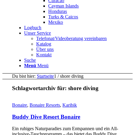
Curacao
Cayman Islands
Honduras
Turks & Caicos
Mexiko
Logbuch
Unser Service
Telefonat/Videoberatung vereinbaren
Katalog
Über uns
Kontakt
Suche
Menü
Menü
Du bist hier:
Startseite
1
/
shore diving
Schlagwortarchiv für:
shore diving
Bonaire
,
Bonaire Resorts
,
Karibik
Buddy Dive Resort Bonaire
Ein ruhiges Naturparadies zum Entspannen und ein All-
inclusive-Tauchprogramm – das bietet das Buddy Dive