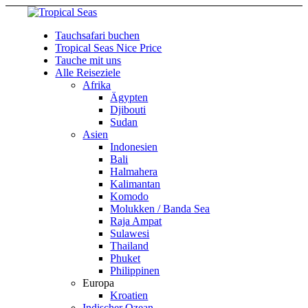
Tauchsafari buchen
Tropical Seas Nice Price
Tauche mit uns
Alle Reiseziele
Afrika
Ägypten
Djibouti
Sudan
Asien
Indonesien
Bali
Halmahera
Kalimantan
Komodo
Molukken / Banda Sea
Raja Ampat
Sulawesi
Thailand
Phuket
Philippinen
Europa
Kroatien
Indischer Ozean