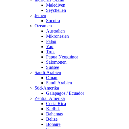
Malediven
Seychellen
Jemen
Socotra
Ozeanien
Australien
Mikronesien
Palau
Yap
Truk
Papua Neuguinea
Salomonen
Südsee
Saudi-Arabien
Oman
Saudi Arabien
Süd-Amerika
Galapagos / Ecuador
Zentral-Amerika
Costa Rica
Karibik
Bahamas
Belize
Bonaire