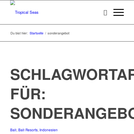
Du bist hier:
Startseite
/
sonderangebot
SCHLAGWORTAR
FÜR:
SONDERANGEB
Bali
,
Bali Resorts
,
Indonesien