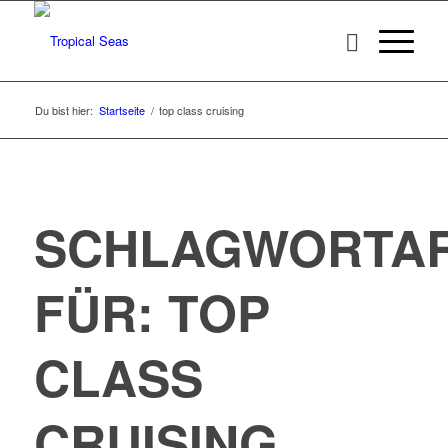
Du bist hier:
Startseite
/
top class cruising
SCHLAGWORTAR
FÜR:
TOP
CLASS
CRUISING