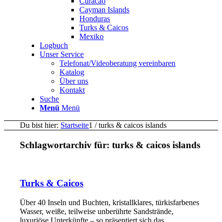
Curacao
Cayman Islands
Honduras
Turks & Caicos
Mexiko
Logbuch
Unser Service
Telefonat/Videoberatung vereinbaren
Katalog
Über uns
Kontakt
Suche
Menü
Menü
Du bist hier:
Startseite
1
/
turks & caicos islands
Schlagwortarchiv für:
turks & caicos islands
Turks & Caicos
Über 40 Inseln und Buchten, kristallklares, türkisfarbenes
Wasser, weiße, teilweise unberührte Sandstrände,
luxuriöse Unterkünfte – so präsentiert sich das