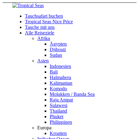
Tauchsafari buchen
Tropical Seas Nice Price
Tauche mit uns
Alle Reiseziele
Afrika
Ägypten
Djibouti
Sudan
Asien
Indonesien
Bali
Halmahera
Kalimantan
Komodo
Molukken / Banda Sea
Raja Ampat
Sulawesi
Thailand
Phuket
Philippinen
Europa
Kroatien
Indischer Ozean