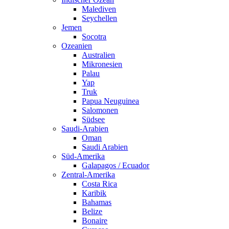
Malediven
Seychellen
Jemen
Socotra
Ozeanien
Australien
Mikronesien
Palau
Yap
Truk
Papua Neuguinea
Salomonen
Südsee
Saudi-Arabien
Oman
Saudi Arabien
Süd-Amerika
Galapagos / Ecuador
Zentral-Amerika
Costa Rica
Karibik
Bahamas
Belize
Bonaire