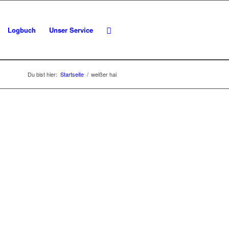
Logbuch
Unser Service
Du bist hier:
Startseite
/
weißer hai
: