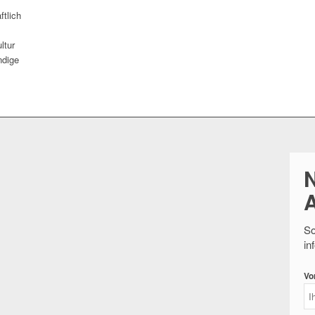
ftlich
ltur
ndige
So
in
Vo