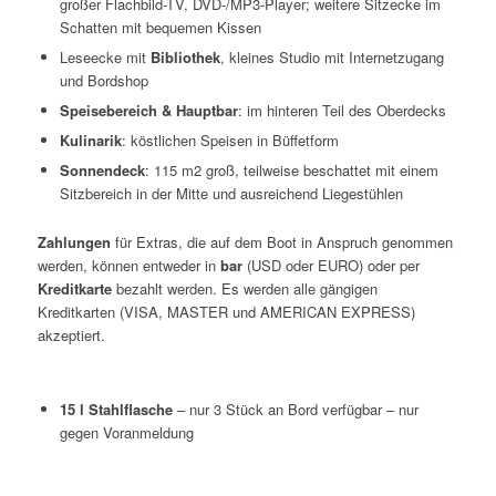
großer Flachbild-TV, DVD-/MP3-Player; weitere Sitzecke im
Schatten mit bequemen Kissen
Leseecke mit
Bibliothek
, kleines Studio mit Internetzugang
und Bordshop
Speisebereich & Hauptbar
: im hinteren Teil des Oberdecks
Kulinarik
: köstlichen Speisen in Büffetform
Sonnendeck
: 115 m2 groß, teilweise beschattet mit einem
Sitzbereich in der Mitte und ausreichend Liegestühlen
Zahlungen
für
Extras
,
die
auf
dem
Boot
in Anspruch genommen
werden,
können
entweder
in
b
ar
(
USD
oder
EURO
)
oder
per
Kreditkarte
b
ezahlt
werden
.
Es werden
alle
gängigen
Kreditkarten
(
VISA
,
MASTER
u
nd
AMERICAN
EXPRESS
)
akzeptiert.
15 l Stahlflasche
– nur 3 Stück an Bord verfügbar – nur
gegen Voranmeldung