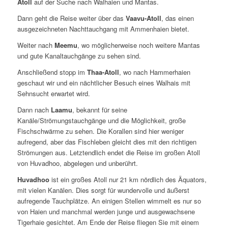
Atoll
auf der Suche nach Walhaien und Mantas.
Dann geht die Reise weiter über das
Vaavu-Atoll
, das einen
ausgezeichneten Nachttauchgang mit Ammenhaien bietet.
Weiter nach
Meemu
, wo möglicherweise noch weitere Mantas
und gute Kanaltauchgänge zu sehen sind.
Anschließend stopp im
Thaa-Atoll
, wo nach Hammerhaien
geschaut wir und ein nächtlicher Besuch eines Walhais mit
Sehnsucht erwartet wird.
Dann nach
Laamu
, bekannt für seine
Kanäle/Strömungstauchgänge und die Möglichkeit, große
Fischschwärme zu sehen. Die Korallen sind hier weniger
aufregend, aber das Fischleben gleicht dies mit den richtigen
Strömungen aus. Letztendlich endet die Reise im großen Atoll
von Huvadhoo, abgelegen und unberührt.
Huvadhoo
ist ein großes Atoll nur 21 km nördlich des Äquators,
mit vielen Kanälen. Dies sorgt für wundervolle und äußerst
aufregende Tauchplätze. An einigen Stellen wimmelt es nur so
von Haien und manchmal werden junge und ausgewachsene
Tigerhaie gesichtet. Am Ende der Reise fliegen Sie mit einem