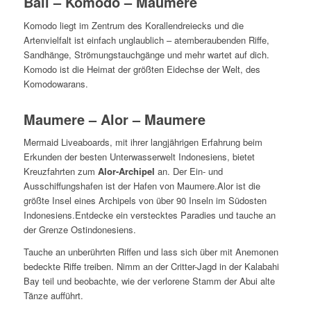
Bali – Komodo – Maumere
Komodo liegt im Zentrum des Korallendreiecks und die
Artenvielfalt ist einfach unglaublich – atemberaubenden Riffe,
Sandhänge, Strömungstauchgänge und mehr wartet auf dich.
Komodo ist die Heimat der größten Eidechse der Welt, des
Komodowarans.
Maumere – Alor – Maumere
Mermaid Liveaboards, mit ihrer langjährigen Erfahrung beim
Erkunden der besten Unterwasserwelt Indonesiens, bietet
Kreuzfahrten zum
Alor-Archipel
an. Der Ein- und
Ausschiffungshafen ist der Hafen von Maumere.Alor ist die
größte Insel eines Archipels von über 90 Inseln im Südosten
Indonesiens.Entdecke ein verstecktes Paradies und tauche an
der Grenze Ostindonesiens.
Tauche an unberührten Riffen und lass sich über mit Anemonen
bedeckte Riffe treiben. Nimm an der Critter-Jagd in der Kalabahi
Bay teil und beobachte, wie der verlorene Stamm der Abui alte
Tänze aufführt.