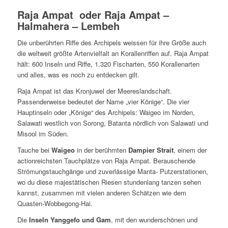
Raja Ampat oder Raja Ampat –
Halmahera – Lembeh
Die unberührten Riffe des Archipels weissen für ihre Größe auch
die weltweit größte Artenvielfalt an Korallenriffen auf. Raja Ampat
hält: 600 Inseln und Riffe, 1.320 Fischarten, 550 Korallenarten
und alles, was es noch zu entdecken gilt.
Raja Ampat ist das Kronjuwel der Meereslandschaft.
Passenderweise bedeutet der Name „vier Könige“. Die vier
Hauptinseln oder „Könige“ des Archipels: Waigeo im Norden,
Salawati westlich von Sorong, Batanta nördlich von Salawati und
Misool im Süden.
Tauche bei
Waigeo
in der berühmten
Dampier Strait
, einem der
actionreichsten Tauchplätze von Raja Ampat. Berauschende
Strömungstauchgänge und zuverlässige Manta- Putzerstationen,
wo du diese majestätischen Riesen stundenlang tanzen sehen
kannst, zusammen mit vielen anderen Schätzen wie dem
Quasten-Wobbegong-Hai.
Die
Inseln Yanggefo und Gam
, mit den wunderschönen und