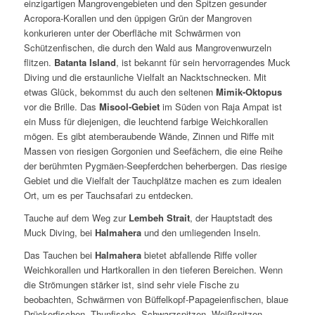
einzigartigen Mangrovengebieten und den Spitzen gesunder
Acropora-Korallen und den üppigen Grün der Mangroven
konkurieren unter der Oberfläche mit Schwärmen von
Schützenfischen, die durch den Wald aus Mangrovenwurzeln
flitzen.
Batanta Island
, ist bekannt für sein hervorragendes Muck
Diving und die erstaunliche Vielfalt an Nacktschnecken. Mit
etwas Glück, bekommst du auch den seltenen
Mimik-Oktopus
vor die Brille. Das
Misool-Gebiet
im Süden von Raja Ampat ist
ein Muss für diejenigen, die leuchtend farbige Weichkorallen
mögen. Es gibt atemberaubende Wände, Zinnen und Riffe mit
Massen von riesigen Gorgonien und Seefächern, die eine Reihe
der berühmten Pygmäen-Seepferdchen beherbergen. Das riesige
Gebiet und die Vielfalt der Tauchplätze machen es zum idealen
Ort, um es per Tauchsafari zu entdecken.
Tauche auf dem Weg zur
Lembeh Strait
, der Hauptstadt des
Muck Diving, bei
Halmahera
und den umliegenden Inseln.
Das Tauchen bei
Halmahera
bietet abfallende Riffe voller
Weichkorallen und Hartkorallen in den tieferen Bereichen. Wenn
die Strömungen stärker ist, sind sehr viele Fische zu
beobachten, Schwärmen von Büffelkopf-Papageienfischen, blaue
Drückerfischen, Thunfische, Schwarzspitzen, Weißspitzen,