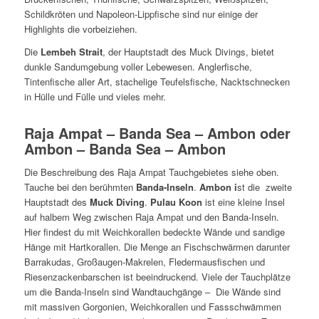
Schildkröten und Napoleon-Lippfische sind nur einige der
Highlights die vorbeiziehen.
Die
Lembeh Strait
, der Hauptstadt des Muck Divings, bietet
dunkle Sandumgebung voller Lebewesen. Anglerfische,
Tintenfische aller Art, stachelige Teufelsfische, Nacktschnecken
in Hülle und Fülle und vieles mehr.
Raja Ampat – Banda Sea – Ambon oder
Ambon – Banda Sea – Ambon
Die Beschreibung des Raja Ampat Tauchgebietes siehe oben.
Tauche bei den berühmten
Banda-Inseln
.
Ambon i
st die zweite
Hauptstadt des
Muck Diving
.
Pulau Koon
ist eine kleine Insel
auf halbem Weg zwischen Raja Ampat und den Banda-Inseln.
Hier findest du mit Weichkorallen bedeckte Wände und sandige
Hänge mit Hartkorallen. Die Menge an Fischschwärmen darunter
Barrakudas, Großaugen-Makrelen, Fledermausfischen und
Riesenzackenbarschen ist beeindruckend. Viele der Tauchplätze
um die Banda-Inseln sind Wandtauchgänge – Die Wände sind
mit massiven Gorgonien, Weichkorallen und Fassschwämmen