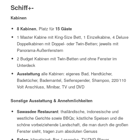
Schiff
+
-
Kabinen
8 Kabinen
, Platz für
15 Gäste
1 Master Kabine mit King-Size Bett, 1 Einzelkabine, 4 Deluxe
Doppelkabinen mit Doppel- oder Twin-Betten; jeweils mit
Panorama-Außenfenstern
2 Budget Kabinen mit Twin-Betten und ohne Fenster im
Unterdeck
Ausstattung
alle Kabinen: eigenes Bad, Handtücher,
Badetücher, Bademantel, Seifenspender, Shampoo, 220/110
Volt Anschluss, Minibar, TV und DVD
Sonstige Ausstattung & Annehmlichkeiten
Sawasdee Restaurant
: thailändische, indonesische und
westliche Gerichte sowie BBQs; köstliche Speisen und die
schöne vorbeiziehende Landschaft, die man durch die großen
Fenster sieht, tragen zum absoluten Genuss
Salon
: klimatisiert; Bar, Leseecke, TV/DVD-Player,