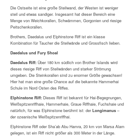
Die Ostseite ist eine große Steilwand, der Westen ist weniger
steil und etwas sandiger. Insgesamt hat dieser Bereich eine
Menge von Weichkorallen, Schwämmen, Gorgonien und riesige
Peitschenkorallen.
Brothers, Daedalus und Elphinstone Riff ist ein klasse
Kombination für Taucher die Steilwände und Grossfisch lieben.
Daedalus und Fury Shoal
Daedalus Riff:
Über 180 km südlich von Brother Islands wird
dieses riesige Riff von Steilwänden und starker Strömung
umgeben. Die Steinkorallen sind zu enormer Größe gewachsen!
Hier hat man eine große Chance auf die bekannte Hammerhai
Schule im Nord Osten des Riffes.
Elphinstone Riff:
Dieses Riff ist bekannt für Hai-Begegnungen,
Weißspitzenriffhaie, Hammerhaie, Graue Riffhaie, Fuchshaie und
natürlich, für was Elphinstone berühmt ist: der
Longimanus
–
der ozeanische Weißspitzenriffhai.
Elphinstone Riff oder Sha’ab Abu Hamra, 20 km von Marsa Alam
gelegen, ist ein Riff nicht größer als 300 Meter in der Länge.