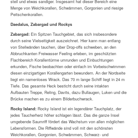
steil und etwas sandiger. Insgesamt hat dieser Bereich eine
Menge von Weichkorallen, Schwämmen, Gorgonien und riesige
Peitschenkorallen.
Daedalus, Zabargad und Rockys
Zabargad:
Ein Spitzen Tauchgebiet, das sich insbesondere
durch seine Vielseitigkeit auszeichnet. Hier kann man entlang
von Steilwänden tauchen, über Drop-offs schweben, an den
Abbruchkanten Freiwasser Feeling erleben, im geschützten
Flachbereich Korallentürme umrunden und Einbuchtungen
erkunden, Fische beobachten oder einfach im Vorbeischwimmen
diesen einzigartigen Korallengarten bewundern. An der Nordseite
liegt ein namenloses Wrack. Das 70 m lange Schiff liegt in 24 m
Tiefe. Das gesamte Heck besticht durch seine intakten
Aufbauten Treppe, Reling, Davits, dazu Bullaugen, Luken und die
Brücke machen es zu einem Bilderbuchwrack.
Rocky Island:
Rocky Island ist ein legendärer Tauchplatz, der
jedes Taucherherz höher schlagen lässt. Das die ganze Insel
umgebende Saumriff fördert das Wachstum von allen möglichen
Lebensformen. Die Riffwände sind voll mit den schönsten
Weichkorallen, Gorgonien, Schwämmen, Schwarz- und