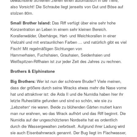
bewachsene Schienen ziehen einen automatisch in die Tiefe,
also Vorsicht! Die Schraube liegt jenseits von Gut und Böse auf
stolzen 80m.
Small Brother Island:
Das Riff verfügt über eine sehr hohe
Konzentration an Leben in einem sehr kleinen Bereich.
Korallenwälder, Überhänge, Hart- und Weichkorallen in einer
Vielzahl und mit erstaunlichen Farben … und natürlich gibt es viel
Fisch! Mit regelmäßigen Sichtungen von
Hammerhaien, Fuchshaien, Grauhaien, Seidenhaien und
Weißspitzen-Riffhaien ist zur jeder Zeit des Jahres zu rechnen.
Brothers & Elphinstone
Big B
rothers:
Wer ist nun der schönere Bruder? Viele meinen,
dass der größere durch seine Wracks etwas mehr die Nase vorne
hat und attraktiver ist: die Aida II und die Numidia haben hier ihr
letzte Ruhestätte gefunden und sind so schön, wie sie zu
„Lebzeiten“ nie waren. Beide zu blühenden Gärten mutiert kann
man nur erahnen, wo das Wrack aufhört und das Riff beginnt. Die
Numidia auf der ungeschützteren Nordseite hat es ordentlich
durch die Wassergewalten zerbröselt. Aufgrund ihrer Ladung wird
sie auch Eisenbahnwrack genannt. Der Bug liegt im Flachwasser,