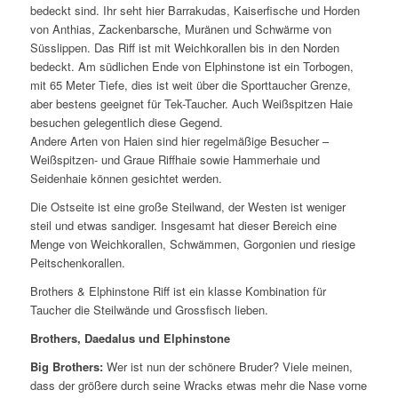
bedeckt sind. Ihr seht hier Barrakudas, Kaiserfische und Horden
von Anthias, Zackenbarsche, Muränen und Schwärme von
Süsslippen. Das Riff ist mit Weichkorallen bis in den Norden
bedeckt. Am südlichen Ende von Elphinstone ist ein Torbogen,
mit 65 Meter Tiefe, dies ist weit über die Sporttaucher Grenze,
aber bestens geeignet für Tek-Taucher. Auch Weißspitzen Haie
besuchen gelegentlich diese Gegend.
Andere Arten von Haien sind hier regelmäßige Besucher –
Weißspitzen- und Graue Riffhaie sowie Hammerhaie und
Seidenhaie können gesichtet werden.
Die Ostseite ist eine große Steilwand, der Westen ist weniger
steil und etwas sandiger. Insgesamt hat dieser Bereich eine
Menge von Weichkorallen, Schwämmen, Gorgonien und riesige
Peitschenkorallen.
Brothers & Elphinstone Riff ist ein klasse Kombination für
Taucher die Steilwände und Grossfisch lieben.
Brothers, Daedalus und Elphinstone
Big B
rothers:
Wer ist nun der schönere Bruder? Viele meinen,
dass der größere durch seine Wracks etwas mehr die Nase vorne