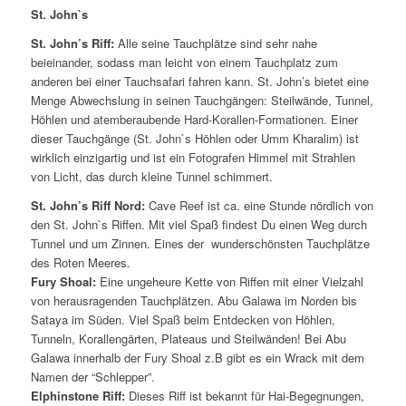
St. John`s
St. John’s Riff:
Alle seine Tauchplätze sind sehr nahe
beieinander, sodass man leicht von einem Tauchplatz zum
anderen bei einer Tauchsafari fahren kann. St. John’s bietet eine
Menge Abwechslung in seinen Tauchgängen: Steilwände, Tunnel,
Höhlen und atemberaubende Hard-Korallen-Formationen. Einer
dieser Tauchgänge (St. John`s Höhlen oder Umm Kharalim) ist
wirklich einzigartig und ist ein Fotografen Himmel mit Strahlen
von Licht, das durch kleine Tunnel schimmert.
St. John’s Riff Nord:
Cave Reef ist ca. eine Stunde nördlich von
den St. John`s Riffen. Mit viel Spaß findest Du einen Weg durch
Tunnel und um Zinnen. Eines der wunderschönsten Tauchplätze
des Roten Meeres.
Fury Shoal:
Eine ungeheure Kette von Riffen mit einer Vielzahl
von herausragenden Tauchplätzen. Abu Galawa im Norden bis
Sataya im Süden. Viel Spaß beim Entdecken von Höhlen,
Tunneln, Korallengärten, Plateaus und Steilwänden! Bei Abu
Galawa innerhalb der Fury Shoal z.B gibt es ein Wrack mit dem
Namen der “Schlepper”.
Elphinstone Riff:
Dieses Riff ist bekannt für Hai-Begegnungen,