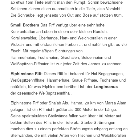
ab etwa 15m Tiefe erahnt man den Rumpf. Schön bewachsene
Schienen ziehen einen automatisch in die Tiefe, also Vorsicht!
Die Schraube liegt jenseits von Gut und Böse auf stolzen 80m.
Small Brothers
Das Riff verfügt über eine sehr hohe
Konzentration an Leben in einem sehr kleinen Bereich.
Korallenwälder, Überhänge, Hart- und Weichkorallen in einer
Vielzahl und mit erstaunlichen Farben … und natürlich gibt es viel
Fisch! Mit regelmäßigen Sichtungen von
Hammerhaien, Fuchshaien, Grauhaien, Seidenhaien und
Weißspitzen-Riffhaien ist zur jeder Zeit des Jahres zu rechnen.
Elphinstone Riff:
Dieses Riff ist bekannt für Hai-Begegnungen,
Weißspitzenriffhaie, Hammerhaie, Graue Riffhaie, Fuchshaie und
natürlich, für was Elphinstone berühmt ist: der
Longimanus
–
der ozeanische Weißspitzenriffhai.
Elphinstone Riff oder Sha’ab Abu Hamra, 20 km von Marsa Alam
gelegen, ist ein Riff nicht größer als 300 Meter in der Länge.
Seine spektakulären Steilwände fallen weit über 100 Meter auf
beiden Seiten des Riffs in die Tiefe ab. Starke Strömungen
machen dies zu einem perfekten Strömungstauchgang entlang an
Steilwänden, die mit vielen Arten von Fischen und Weichkorallen