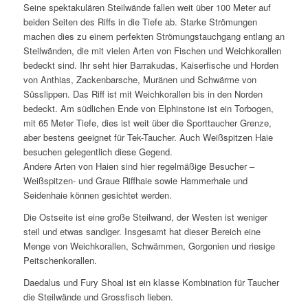
Seine spektakulären Steilwände fallen weit über 100 Meter auf
beiden Seiten des Riffs in die Tiefe ab. Starke Strömungen
machen dies zu einem perfekten Strömungstauchgang entlang an
Steilwänden, die mit vielen Arten von Fischen und Weichkorallen
bedeckt sind. Ihr seht hier Barrakudas, Kaiserfische und Horden
von Anthias, Zackenbarsche, Muränen und Schwärme von
Süsslippen. Das Riff ist mit Weichkorallen bis in den Norden
bedeckt. Am südlichen Ende von Elphinstone ist ein Torbogen,
mit 65 Meter Tiefe, dies ist weit über die Sporttaucher Grenze,
aber bestens geeignet für Tek-Taucher. Auch Weißspitzen Haie
besuchen gelegentlich diese Gegend.
Andere Arten von Haien sind hier regelmäßige Besucher –
Weißspitzen- und Graue Riffhaie sowie Hammerhaie und
Seidenhaie können gesichtet werden.
Die Ostseite ist eine große Steilwand, der Westen ist weniger
steil und etwas sandiger. Insgesamt hat dieser Bereich eine
Menge von Weichkorallen, Schwämmen, Gorgonien und riesige
Peitschenkorallen.
Daedalus und Fury Shoal ist ein klasse Kombination für Taucher
die Steilwände und Grossfisch lieben.