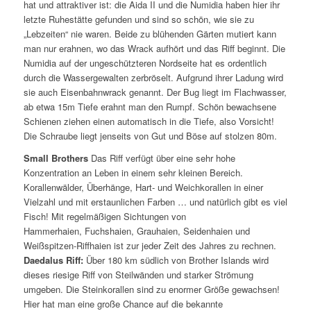
hat und attraktiver ist: die Aida II und die Numidia haben hier ihr
letzte Ruhestätte gefunden und sind so schön, wie sie zu
„Lebzeiten“ nie waren. Beide zu blühenden Gärten mutiert kann
man nur erahnen, wo das Wrack aufhört und das Riff beginnt. Die
Numidia auf der ungeschützteren Nordseite hat es ordentlich
durch die Wassergewalten zerbröselt. Aufgrund ihrer Ladung wird
sie auch Eisenbahnwrack genannt. Der Bug liegt im Flachwasser,
ab etwa 15m Tiefe erahnt man den Rumpf. Schön bewachsene
Schienen ziehen einen automatisch in die Tiefe, also Vorsicht!
Die Schraube liegt jenseits von Gut und Böse auf stolzen 80m.
Small Brothers
Das Riff verfügt über eine sehr hohe
Konzentration an Leben in einem sehr kleinen Bereich.
Korallenwälder, Überhänge, Hart- und Weichkorallen in einer
Vielzahl und mit erstaunlichen Farben … und natürlich gibt es viel
Fisch! Mit regelmäßigen Sichtungen von
Hammerhaien, Fuchshaien, Grauhaien, Seidenhaien und
Weißspitzen-Riffhaien ist zur jeder Zeit des Jahres zu rechnen.
Daedalus Riff:
Über 180 km südlich von Brother Islands wird
dieses riesige Riff von Steilwänden und starker Strömung
umgeben. Die Steinkorallen sind zu enormer Größe gewachsen!
Hier hat man eine große Chance auf die bekannte