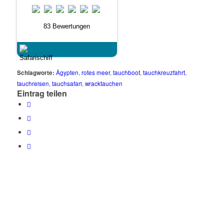
83 Bewertungen
Schlagworte:
Ägypten
,
rotes meer
,
tauchboot
,
tauchkreuzfahrt
,
tauchreisen
,
tauchsafari
,
wracktauchen
Eintrag teilen