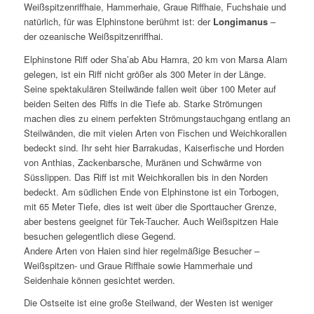
Weißspitzenriffhaie, Hammerhaie, Graue Riffhaie, Fuchshaie und
natürlich, für was Elphinstone berühmt ist: der
Longimanus
–
der ozeanische Weißspitzenriffhai.
Elphinstone Riff oder Sha’ab Abu Hamra, 20 km von Marsa Alam
gelegen, ist ein Riff nicht größer als 300 Meter in der Länge.
Seine spektakulären Steilwände fallen weit über 100 Meter auf
beiden Seiten des Riffs in die Tiefe ab. Starke Strömungen
machen dies zu einem perfekten Strömungstauchgang entlang an
Steilwänden, die mit vielen Arten von Fischen und Weichkorallen
bedeckt sind. Ihr seht hier Barrakudas, Kaiserfische und Horden
von Anthias, Zackenbarsche, Muränen und Schwärme von
Süsslippen. Das Riff ist mit Weichkorallen bis in den Norden
bedeckt. Am südlichen Ende von Elphinstone ist ein Torbogen,
mit 65 Meter Tiefe, dies ist weit über die Sporttaucher Grenze,
aber bestens geeignet für Tek-Taucher. Auch Weißspitzen Haie
besuchen gelegentlich diese Gegend.
Andere Arten von Haien sind hier regelmäßige Besucher –
Weißspitzen- und Graue Riffhaie sowie Hammerhaie und
Seidenhaie können gesichtet werden.
Die Ostseite ist eine große Steilwand, der Westen ist weniger