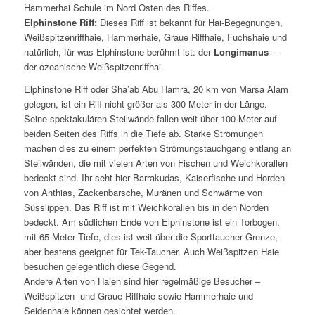
Hammerhai Schule im Nord Osten des Riffes.
Elphinstone Riff:
Dieses Riff ist bekannt für Hai-Begegnungen,
Weißspitzenriffhaie, Hammerhaie, Graue Riffhaie, Fuchshaie und
natürlich, für was Elphinstone berühmt ist: der
Longimanus
–
der ozeanische Weißspitzenriffhai.
Elphinstone Riff oder Sha’ab Abu Hamra, 20 km von Marsa Alam
gelegen, ist ein Riff nicht größer als 300 Meter in der Länge.
Seine spektakulären Steilwände fallen weit über 100 Meter auf
beiden Seiten des Riffs in die Tiefe ab. Starke Strömungen
machen dies zu einem perfekten Strömungstauchgang entlang an
Steilwänden, die mit vielen Arten von Fischen und Weichkorallen
bedeckt sind. Ihr seht hier Barrakudas, Kaiserfische und Horden
von Anthias, Zackenbarsche, Muränen und Schwärme von
Süsslippen. Das Riff ist mit Weichkorallen bis in den Norden
bedeckt. Am südlichen Ende von Elphinstone ist ein Torbogen,
mit 65 Meter Tiefe, dies ist weit über die Sporttaucher Grenze,
aber bestens geeignet für Tek-Taucher. Auch Weißspitzen Haie
besuchen gelegentlich diese Gegend.
Andere Arten von Haien sind hier regelmäßige Besucher –
Weißspitzen- und Graue Riffhaie sowie Hammerhaie und
Seidenhaie können gesichtet werden.