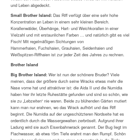
und Leben abgedeckt.
Small Brother Island:
Das Riff verfügt über eine sehr hohe
Konzentration an Leben in einem sehr kleinen Bereich.
Korallenwälder, Überhänge, Hart- und Weichkorallen in einer
Vielzahl und mit erstaunlichen Farben … und natürlich gibt es viel
Fisch! Mit regelmäßigen Sichtungen von
Hammerhaien, Fuchshaien, Grauhaien, Seidenhaien und
Weißspitzen-Riffhaien ist zur jeder Zeit des Jahres zu rechnen.
Brother Island
Big B
rother Island:
Wer ist nun der schönere Bruder? Viele
meinen, dass der größere durch seine Wracks etwas mehr die
Nase vorne hat und attraktiver ist: die Aida II und die Numidia
haben hier ihr letzte Ruhestätte gefunden und sind so schön, wie
sie zu „Lebzeiten“ nie waren. Beide zu blühenden Gärten mutiert
kann man nur erahnen, wo das Wrack aufhört und das Riff
beginnt. Die Numidia auf der ungeschützteren Nordseite hat es
ordentlich durch die Wassergewalten zerbröselt. Aufgrund ihrer
Ladung wird sie auch Eisenbahnwrack genannt. Der Bug liegt im
Flachwasser, ab etwa 15m Tiefe erahnt man den Rumpf. Schön