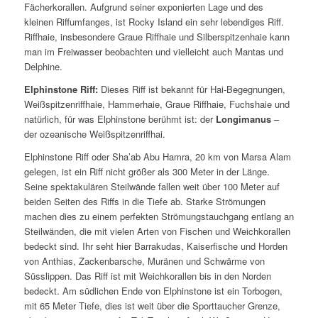
Fächerkorallen. Aufgrund seiner exponierten Lage und des
kleinen Riffumfanges, ist Rocky Island ein sehr lebendiges Riff.
Riffhaie, insbesondere Graue Riffhaie und Silberspitzenhaie kann
man im Freiwasser beobachten und vielleicht auch Mantas und
Delphine.
Elphinstone Riff:
Dieses Riff ist bekannt für Hai-Begegnungen,
Weißspitzenriffhaie, Hammerhaie, Graue Riffhaie, Fuchshaie und
natürlich, für was Elphinstone berühmt ist: der
Longimanus
–
der ozeanische Weißspitzenriffhai.
Elphinstone Riff oder Sha’ab Abu Hamra, 20 km von Marsa Alam
gelegen, ist ein Riff nicht größer als 300 Meter in der Länge.
Seine spektakulären Steilwände fallen weit über 100 Meter auf
beiden Seiten des Riffs in die Tiefe ab. Starke Strömungen
machen dies zu einem perfekten Strömungstauchgang entlang an
Steilwänden, die mit vielen Arten von Fischen und Weichkorallen
bedeckt sind. Ihr seht hier Barrakudas, Kaiserfische und Horden
von Anthias, Zackenbarsche, Muränen und Schwärme von
Süsslippen. Das Riff ist mit Weichkorallen bis in den Norden
bedeckt. Am südlichen Ende von Elphinstone ist ein Torbogen,
mit 65 Meter Tiefe, dies ist weit über die Sporttaucher Grenze,