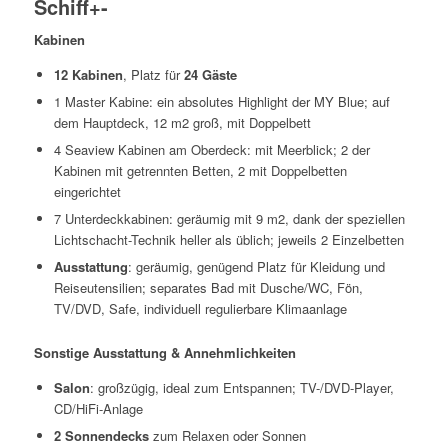
Schiff
+
-
Kabinen
12 Kabinen
, Platz für
24 Gäste
1 Master Kabine: ein absolutes Highlight der MY Blue; auf
dem Hauptdeck, 12 m2 groß, mit Doppelbett
4 Seaview Kabinen am Oberdeck: mit Meerblick; 2 der
Kabinen mit getrennten Betten, 2 mit Doppelbetten
eingerichtet
7 Unterdeckkabinen: geräumig mit 9 m2, dank der speziellen
Lichtschacht-Technik heller als üblich; jeweils 2 Einzelbetten
Ausstattung
: geräumig, genügend Platz für Kleidung und
Reiseutensilien; separates Bad mit Dusche/WC, Fön,
TV/DVD, Safe, individuell regulierbare Klimaanlage
Sonstige Ausstattung & Annehmlichkeiten
Salon
: großzügig, ideal zum Entspannen; TV-/DVD-Player,
CD/HiFi-Anlage
2 Sonnendecks
zum Relaxen oder Sonnen