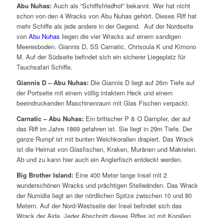
Abu Nuhas:
Auch als “Schiffsfriedhof” bekannt. Wer hat nicht
schon von den 4 Wracks von Abu Nuhas gehört. Dieses Riff hat
mehr Schiffe als jede andere in der Gegend. Auf der Nordseite
von
Abu Nuhas
liegen die vier Wracks auf einem sandigen
Meeresboden. Giannis D, SS Carnatic, Chrisoula K und Kimono
M. Auf der Südseite befindet sich ein sicherer Liegeplatz für
Tauchsafari Schiffe.
Giannis D – Abu Nuhas:
Die Giannis D liegt auf 26m Tiefe auf
der Portseite mit einem völlig intaktem Heck und einem
beeindruckenden Maschinenraum mit Glas Fischen verpackt.
Carnatic – Abu Nuhas:
Ein britischer P & O Dampfer, der auf
das Riff im Jahre 1869 gefahren ist. Sie liegt in 29m Tiefe. Der
ganze Rumpf ist mit bunten Weichkorallen drapiert. Das Wrack
ist die Heimat von Glasfischen, Kraken, Muränen und Makrelen.
Ab und zu kann hier auch ein Anglerfisch entdeckt werden.
Big B
rother Island:
Eine 400 Meter lange Insel mit 2
wunderschönen Wracks und prächtigen Steilwänden. Das Wrack
der Numidia liegt an der nördlichen Spitze zwischen 10 und 80
Metern. Auf der Nord-Westseite der Insel befindet sich das
Wrack der Aida. Jeder Abschnitt dieses Riffes ist mit Korallen