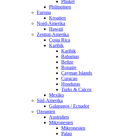
Phuket
Philippinen
Europa
Kroatien
Nord-Amerika
Hawaii
Zentral-Amerika
Costa Rica
Karibik
Karibik
Bahamas
Belize
Bonaire
Cayman Islands
Curacao
Honduras
Turks & Caicos
Mexiko
Süd-Amerika
Galapagos / Ecuador
Ozeanien
Australien
Mikronesien
Mikronesien
Palau