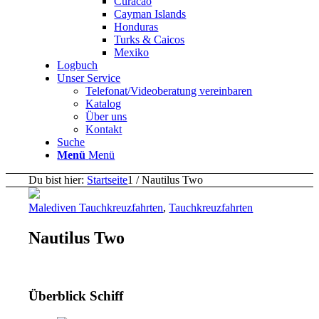
Curacao
Cayman Islands
Honduras
Turks & Caicos
Mexiko
Logbuch
Unser Service
Telefonat/Videoberatung vereinbaren
Katalog
Über uns
Kontakt
Suche
Menü
Menü
Du bist hier:
Startseite
1
/
Nautilus Two
Malediven Tauchkreuzfahrten
,
Tauchkreuzfahrten
Nautilus Two
Überblick Schiff