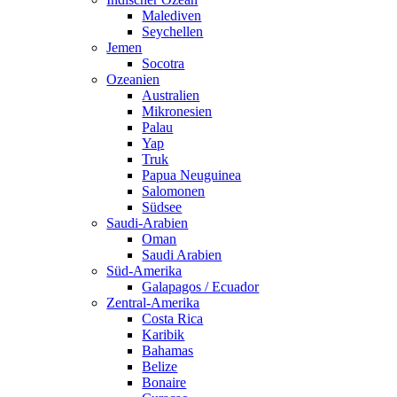
Malediven
Seychellen
Jemen
Socotra
Ozeanien
Australien
Mikronesien
Palau
Yap
Truk
Papua Neuguinea
Salomonen
Südsee
Saudi-Arabien
Oman
Saudi Arabien
Süd-Amerika
Galapagos / Ecuador
Zentral-Amerika
Costa Rica
Karibik
Bahamas
Belize
Bonaire