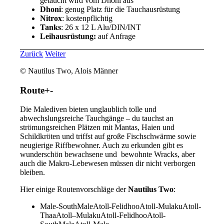
getaucht wird vom Dhoni aus
Dhoni
: genug Platz für die Tauchausrüstung
Nitrox
: kostenpflichtig
Tanks
: 26 x 12 L Alu/DIN/INT
Leihausrüstung:
auf Anfrage
Zurück
Weiter
© Nautilus Two, Alois Männer
Route
+
-
Die Malediven bieten unglaublich tolle und
abwechslungsreiche Tauchgänge – du tauchst an
strömungsreichen Plätzen mit Mantas, Haien und
Schildkröten und triffst auf große Fischschwärme sowie
neugierige Riffbewohner. Auch zu erkunden gibt es
wunderschön bewachsene und bewohnte Wracks, aber
auch die Makro-Lebewesen müssen dir nicht verborgen
bleiben.
Hier einige Routenvorschläge der
Nautilus Two
:
Male-SouthMaleAtoll-FelidhooAtoll-MulakuAtoll-
ThaaAtoll–MulakuAtoll-FelidhooAtoll-