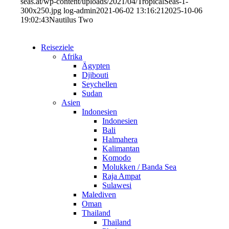
seas.at/wp-content/uploads/2021/04/TropicalSeas-1-
300x250.jpg
log-admin
2021-06-02 13:16:21
2025-10-06
19:02:43
Nautilus Two
Reiseziele
Afrika
Ägypten
Djibouti
Seychellen
Sudan
Asien
Indonesien
Indonesien
Bali
Halmahera
Kalimantan
Komodo
Molukken / Banda Sea
Raja Ampat
Sulawesi
Malediven
Oman
Thailand
Thailand