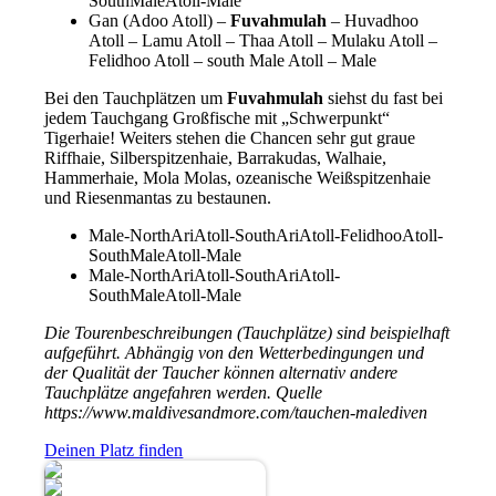
SouthMaleAtoll-Male
Gan (Adoo Atoll) –
Fuvahmulah
– Huvadhoo
Atoll – Lamu Atoll – Thaa Atoll – Mulaku Atoll –
Felidhoo Atoll – south Male Atoll – Male
Bei den Tauchplätzen um
Fuvahmulah
siehst du fast bei
jedem Tauchgang Großfische mit „Schwerpunkt“
Tigerhaie! Weiters stehen die Chancen sehr gut graue
Riffhaie, Silberspitzenhaie, Barrakudas, Walhaie,
Hammerhaie, Mola Molas, ozeanische Weißspitzenhaie
und Riesenmantas zu bestaunen.
Male-NorthAriAtoll-SouthAriAtoll-FelidhooAtoll-
SouthMaleAtoll-Male
Male-NorthAriAtoll-SouthAriAtoll-
SouthMaleAtoll-Male
Die Tourenbeschreibungen (Tauchplätze) sind beispielhaft
aufgeführt. Abhängig von den Wetterbedingungen und
der Qualität der Taucher können alternativ andere
Tauchplätze angefahren werden. Quelle
https://www.maldivesandmore.com/tauchen-malediven
Deinen Platz finden