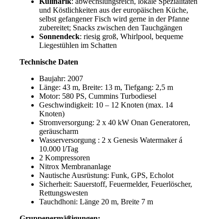
Kulinarik
: abwechslungsreich, lokale Spezialitäten
und Köstlichkeiten aus der europäischen Küche,
selbst gefangener Fisch wird gerne in der Pfanne
zubereitet; Snacks zwischen den Tauchgängen
Sonnendeck
: riesig groß, Whirlpool, bequeme
Liegestühlen im Schatten
Technische Daten
Baujahr: 2007
Länge: 43 m, Breite: 13 m, Tiefgang: 2,5 m
Motor: 580 PS, Cummins Turbodiesel
Geschwindigkeit: 10 – 12 Knoten (max. 14
Knoten)
Stromversorgung: 2 x 40 kW Onan Generatoren,
geräuscharm
Wasserversorgung : 2 x Genesis Watermaker á
10.000 l/Tag
2 Kompressoren
Nitrox Membrananlage
Nautische Ausrüstung: Funk, GPS, Echolot
Sicherheit: Sauerstoff, Feuermelder, Feuerlöscher,
Rettungswesten
Tauchdhoni: Länge 20 m, Breite 7 m
Gruppenermäßigungen: