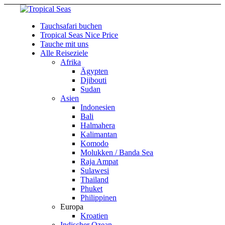
Tauchsafari buchen
Tropical Seas Nice Price
Tauche mit uns
Alle Reiseziele
Afrika
Ägypten
Djibouti
Sudan
Asien
Indonesien
Bali
Halmahera
Kalimantan
Komodo
Molukken / Banda Sea
Raja Ampat
Sulawesi
Thailand
Phuket
Philippinen
Europa
Kroatien
Indischer Ozean