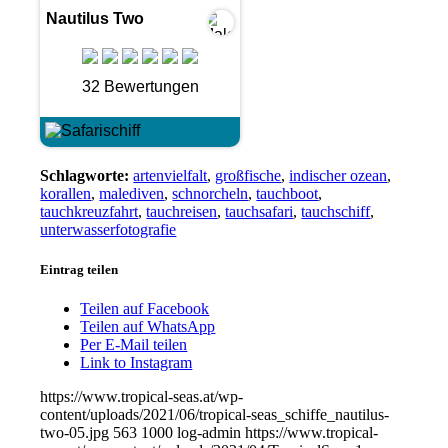
Nautilus Two
32 Bewertungen
Schlagworte:
artenvielfalt
,
großfische
,
indischer ozean
,
korallen
,
malediven
,
schnorcheln
,
tauchboot
,
tauchkreuzfahrt
,
tauchreisen
,
tauchsafari
,
tauchschiff
,
unterwasserfotografie
Eintrag teilen
Teilen auf Facebook
Teilen auf WhatsApp
Per E-Mail teilen
Link to Instagram
https://www.tropical-seas.at/wp-
content/uploads/2021/06/tropical-seas_schiffe_nautilus-
two-05.jpg
563
1000
log-admin
https://www.tropical-