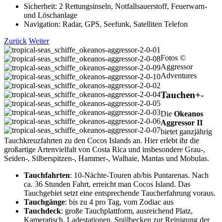
Sicherheit: 2 Rettungsinseln, Notfallsauerstoff, Feuerwarn-
und Löschanlage
Navigation: Radar, GPS, Seefunk, Satelliten Telefon
Zurück
Weiter
Fotos ©
Aggressor
Adventures
Tauchen
+
-
Die
Okeanos
Aggressor II
bietet ganzjährig
Tauchkreuzfahrten zu den Cocos Islands an. Hier erlebt ihr die
großartige Artenvielfalt von Costa Rica und insbesondere
Grau-,
Seiden-, Silberspitzen-, Hammer-, Walhaie, Mantas und Mobulas.
Tauchfahrten
: 10-Nächte-Touren ab/bis Puntarenas.
Nach
ca. 36 Stunden Fahrt, erreicht man Cocos Island. Das
Tauchgebiet setzt eine entsprechende Taucherfahrung voraus.
Tauchgänge
: bis zu 4 pro Tag, vom Zodiac aus
Tauchdeck
: große Tauchplattform, ausreichend Platz,
Kameratisch, Ladestationen, Spülbecken zur Reinigung der