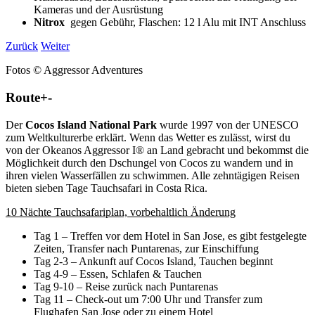
Kameras und der Ausrüstung
Nitrox
gegen Gebühr,
Flaschen: 12 l Alu mit INT Anschluss
Zurück
Weiter
Fotos © Aggressor Adventures
Route
+
-
Der
Cocos Island National Park
wurde 1997 von der UNESCO
zum Weltkulturerbe erklärt. Wenn das Wetter es zulässt, wirst du
von der Okeanos Aggressor I® an Land gebracht und bekommst die
Möglichkeit durch den Dschungel von Cocos zu wandern und in
ihren vielen Wasserfällen zu schwimmen. Alle zehntägigen Reisen
bieten sieben Tage Tauchsafari in Costa Rica.
10 Nächte Tauchsafariplan, vorbehaltlich Änderung
Tag 1 – Treffen vor dem Hotel in San Jose, es gibt festgelegte
Zeiten, Transfer nach Puntarenas, zur Einschiffung
Tag 2-3 – Ankunft auf Cocos Island, Tauchen beginnt
Tag 4-9 – Essen, Schlafen & Tauchen
Tag 9-10 – Reise zurück nach Puntarenas
Tag 11 – Check-out um 7:00 Uhr und Transfer zum
Flughafen San Jose oder zu einem Hotel