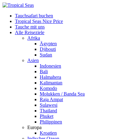
Tauchsafari buchen
Tropical Seas Nice Price
Tauche mit uns
Alle Reiseziele
Afrika
Ägypten
Djibouti
Sudan
Asien
Indonesien
Bali
Halmahera
Kalimantan
Komodo
Molukken / Banda Sea
Raja Ampat
Sulawesi
Thailand
Phuket
Philippinen
Europa
Kroatien
Indischer Ozean