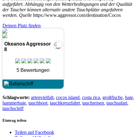
aufgeführt. Abhängig von den Wetterbedingungen und der Qualität
der Taucher können alternativ andere Tauchplätze angefahren
werden. Quelle
https://www.aggressor.com/destination/Cocos
Deinen Platz finden
Okeanos Aggressor
II
5 Bewertungen
Schlagworte:
artenvielfalt
,
cocos island
,
costa rica
,
großfische
,
haie
,
hammerhaie
,
tauchboot
,
tauchkreuzfahrt
,
tauchreisen
,
tauchsafari
,
tauchschiff
Eintrag teilen
Teilen auf Facebook