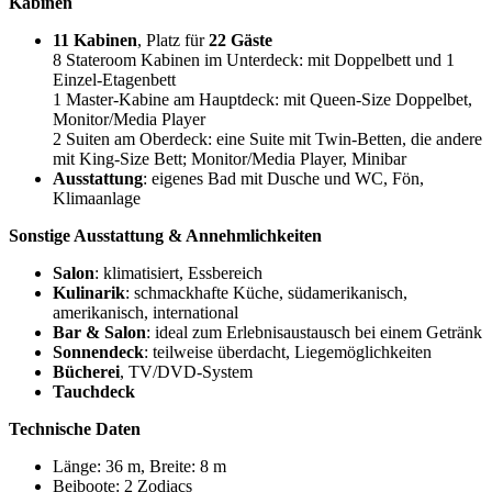
Kabinen
11 Kabinen
, Platz für
22 Gäste
8 Stateroom Kabinen im Unterdeck: mit Doppelbett und 1
Einzel-Etagenbett
1 Master-Kabine am Hauptdeck: mit Queen-Size Doppelbet,
Monitor/Media Player
2 Suiten am Oberdeck: eine Suite mit Twin-Betten, die andere
mit King-Size Bett; Monitor/Media Player, Minibar
Ausstattung
: eigenes Bad mit Dusche und WC, Fön,
Klimaanlage
Sonstige Ausstattung & Annehmlichkeiten
Salon
: klimatisiert, Essbereich
Kulinarik
: schmackhafte Küche, südamerikanisch,
amerikanisch, international
Bar & Salon
: ideal zum Erlebnisaustausch bei einem Getränk
Sonnendeck
: teilweise überdacht, Liegemöglichkeiten
Bücherei
, TV/DVD-System
Tauchdeck
Technische Daten
Länge: 36 m, Breite: 8 m
Beiboote: 2 Zodiacs