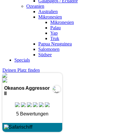
Galapagos / Ecuador
Ozeanien
Australien
Mikronesien
Mikronesien
Palau
Yap
Truk
Papua Neuguinea
Salomonen
Südsee
Specials
Deinen Platz finden
Okeanos Aggressor
II
5 Bewertungen