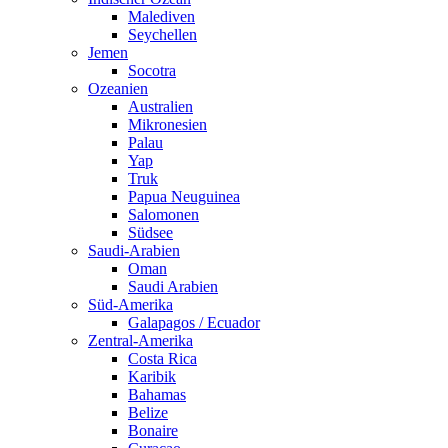
Malediven
Seychellen
Jemen
Socotra
Ozeanien
Australien
Mikronesien
Palau
Yap
Truk
Papua Neuguinea
Salomonen
Südsee
Saudi-Arabien
Oman
Saudi Arabien
Süd-Amerika
Galapagos / Ecuador
Zentral-Amerika
Costa Rica
Karibik
Bahamas
Belize
Bonaire