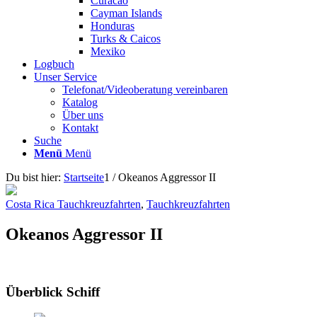
Curacao
Cayman Islands
Honduras
Turks & Caicos
Mexiko
Logbuch
Unser Service
Telefonat/Videoberatung vereinbaren
Katalog
Über uns
Kontakt
Suche
Menü
Menü
Du bist hier:
Startseite
1
/
Okeanos Aggressor II
Costa Rica Tauchkreuzfahrten
,
Tauchkreuzfahrten
Okeanos Aggressor II
Überblick Schiff