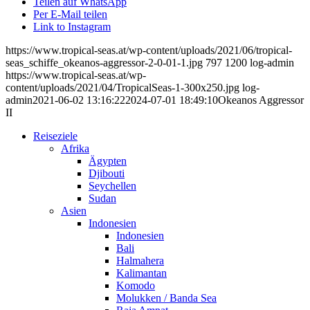
Teilen auf WhatsApp
Per E-Mail teilen
Link to Instagram
https://www.tropical-seas.at/wp-content/uploads/2021/06/tropical-
seas_schiffe_okeanos-aggressor-2-0-01-1.jpg
797
1200
log-admin
https://www.tropical-seas.at/wp-
content/uploads/2021/04/TropicalSeas-1-300x250.jpg
log-
admin
2021-06-02 13:16:22
2024-07-01 18:49:10
Okeanos Aggressor
II
Reiseziele
Afrika
Ägypten
Djibouti
Seychellen
Sudan
Asien
Indonesien
Indonesien
Bali
Halmahera
Kalimantan
Komodo
Molukken / Banda Sea