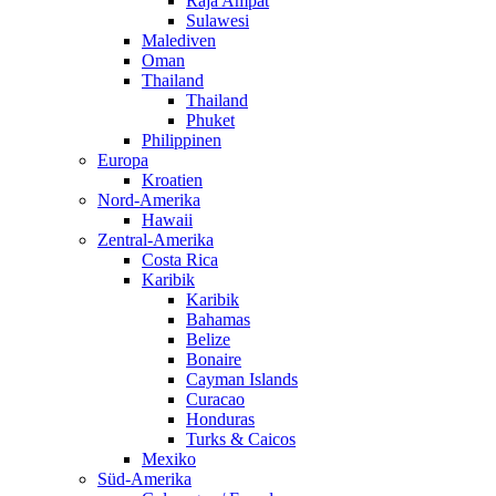
Raja Ampat
Sulawesi
Malediven
Oman
Thailand
Thailand
Phuket
Philippinen
Europa
Kroatien
Nord-Amerika
Hawaii
Zentral-Amerika
Costa Rica
Karibik
Karibik
Bahamas
Belize
Bonaire
Cayman Islands
Curacao
Honduras
Turks & Caicos
Mexiko
Süd-Amerika