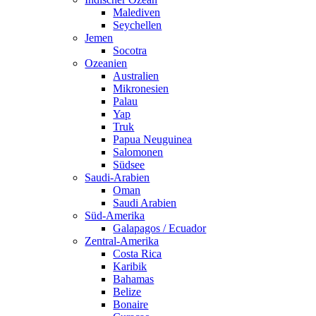
Malediven
Seychellen
Jemen
Socotra
Ozeanien
Australien
Mikronesien
Palau
Yap
Truk
Papua Neuguinea
Salomonen
Südsee
Saudi-Arabien
Oman
Saudi Arabien
Süd-Amerika
Galapagos / Ecuador
Zentral-Amerika
Costa Rica
Karibik
Bahamas
Belize
Bonaire