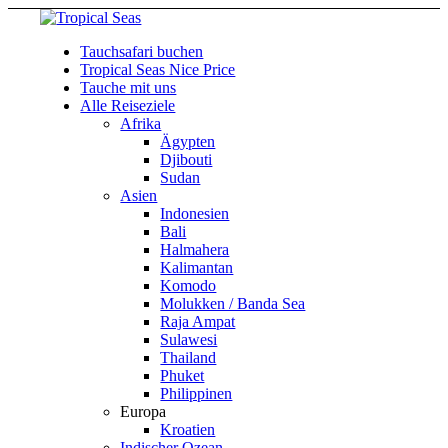
Tauchsafari buchen
Tropical Seas Nice Price
Tauche mit uns
Alle Reiseziele
Afrika
Ägypten
Djibouti
Sudan
Asien
Indonesien
Bali
Halmahera
Kalimantan
Komodo
Molukken / Banda Sea
Raja Ampat
Sulawesi
Thailand
Phuket
Philippinen
Europa
Kroatien
Indischer Ozean