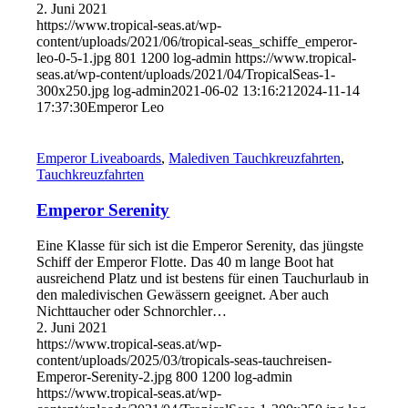
2. Juni 2021
https://www.tropical-seas.at/wp-
content/uploads/2021/06/tropical-seas_schiffe_emperor-
leo-0-5-1.jpg
801
1200
log-admin
https://www.tropical-
seas.at/wp-content/uploads/2021/04/TropicalSeas-1-
300x250.jpg
log-admin
2021-06-02 13:16:21
2024-11-14
17:37:30
Emperor Leo
Emperor Liveaboards
,
Malediven Tauchkreuzfahrten
,
Tauchkreuzfahrten
Emperor Serenity
Eine Klasse für sich ist die Emperor Serenity, das jüngste
Schiff der Emperor Flotte. Das 40 m lange Boot hat
ausreichend Platz und ist bestens für einen Tauchurlaub in
den maledivischen Gewässern geeignet. Aber auch
Nichttaucher oder Schnorchler…
2. Juni 2021
https://www.tropical-seas.at/wp-
content/uploads/2025/03/tropicals-seas-tauchreisen-
Emperor-Serenity-2.jpg
800
1200
log-admin
https://www.tropical-seas.at/wp-