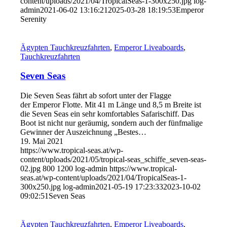
content/uploads/2021/04/TropicalSeas-1-300x250.jpg
log-
admin
2021-06-02 13:16:21
2025-03-28 18:19:53
Emperor
Serenity
Ägypten Tauchkreuzfahrten
,
Emperor Liveaboards
,
Tauchkreuzfahrten
Seven Seas
Die Seven Seas fährt ab sofort unter der Flagge
der Emperor Flotte. Mit 41 m Länge und 8,5 m Breite ist
die Seven Seas ein sehr komfortables Safarischiff. Das
Boot ist nicht nur geräumig, sondern auch der fünfmalige
Gewinner der Auszeichnung „Bestes…
19. Mai 2021
https://www.tropical-seas.at/wp-
content/uploads/2021/05/tropical-seas_schiffe_seven-seas-
02.jpg
800
1200
log-admin
https://www.tropical-
seas.at/wp-content/uploads/2021/04/TropicalSeas-1-
300x250.jpg
log-admin
2021-05-19 17:23:33
2023-10-02
09:02:51
Seven Seas
Ägypten Tauchkreuzfahrten
,
Emperor Liveaboards
,