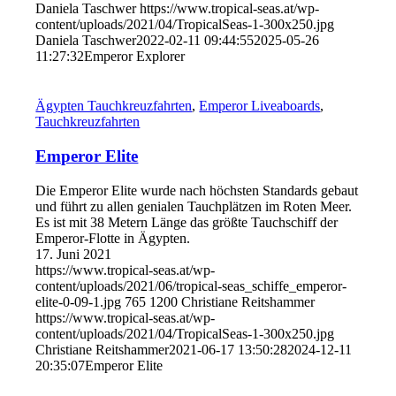
Daniela Taschwer
https://www.tropical-seas.at/wp-
content/uploads/2021/04/TropicalSeas-1-300x250.jpg
Daniela Taschwer
2022-02-11 09:44:55
2025-05-26
11:27:32
Emperor Explorer
Ägypten Tauchkreuzfahrten
,
Emperor Liveaboards
,
Tauchkreuzfahrten
Emperor Elite
Die Emperor Elite wurde nach höchsten Standards gebaut
und führt zu allen genialen Tauchplätzen im Roten Meer.
Es ist mit 38 Metern Länge das größte Tauchschiff der
Emperor-Flotte in Ägypten.
17. Juni 2021
https://www.tropical-seas.at/wp-
content/uploads/2021/06/tropical-seas_schiffe_emperor-
elite-0-09-1.jpg
765
1200
Christiane Reitshammer
https://www.tropical-seas.at/wp-
content/uploads/2021/04/TropicalSeas-1-300x250.jpg
Christiane Reitshammer
2021-06-17 13:50:28
2024-12-11
20:35:07
Emperor Elite