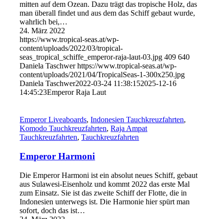
mitten auf dem Ozean. Dazu trägt das tropische Holz, das
man überall findet und aus dem das Schiff gebaut wurde,
wahrlich bei,…
24. März 2022
https://www.tropical-seas.at/wp-
content/uploads/2022/03/tropical-
seas_tropical_schiffe_emperor-raja-laut-03.jpg
409
640
Daniela Taschwer
https://www.tropical-seas.at/wp-
content/uploads/2021/04/TropicalSeas-1-300x250.jpg
Daniela Taschwer
2022-03-24 11:38:15
2025-12-16
14:45:23
Emperor Raja Laut
Emperor Liveaboards
,
Indonesien Tauchkreuzfahrten
,
Komodo Tauchkreuzfahrten
,
Raja Ampat
Tauchkreuzfahrten
,
Tauchkreuzfahrten
Emperor Harmoni
Die Emperor Harmoni ist ein absolut neues Schiff, gebaut
aus Sulawesi-Eisenholz und kommt 2022 das erste Mal
zum Einsatz. Sie ist das zweite Schiff der Flotte, die in
Indonesien unterwegs ist. Die Harmonie hier spürt man
sofort, doch das ist…