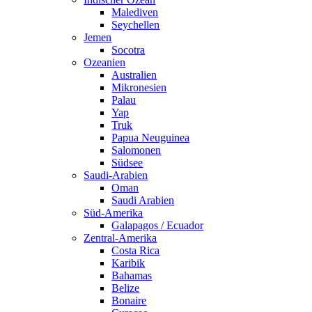
Malediven
Seychellen
Jemen
Socotra
Ozeanien
Australien
Mikronesien
Palau
Yap
Truk
Papua Neuguinea
Salomonen
Südsee
Saudi-Arabien
Oman
Saudi Arabien
Süd-Amerika
Galapagos / Ecuador
Zentral-Amerika
Costa Rica
Karibik
Bahamas
Belize
Bonaire