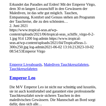
Erkundet das Paradies auf Erden! Mit der Emperor Virgo,
dem 30 m langen Luxusschiff in den Gewässern der
Malediven, ist das sehr gut möglich. Tauchen,
Entspannung, Komfort und Genuss stehen am Programm
der Tauchreise, die zu den schönsten…
2. Juni 2021
https://www.tropical-seas.at/wp-
content/uploads/2021/06/tropical-seas_schiffe_virgo-0-2-
1.jpg
914
1200
log-admin
https://www.tropical-
seas.at/wp-content/uploads/2021/04/TropicalSeas-1-
300x250.jpg
log-admin
2021-06-02 13:16:21
2023-10-02
08:54:53
Emperor Virgo
Emperor Liveaboards
,
Malediven Tauchkreuzfahrten
,
Tauchkreuzfahrten
Emperor Leo
Die M/V Emperor Leo ist nicht nur schnittig und luxuriös,
sie ist auch komfortabel und garantiert eine professionelle
Tauchkreuzfahrt sowie sicheres Tauchen in den
maledivischen Gewässern. Die Mannschaft an Bord sorgt
dafür, dass sich alle…