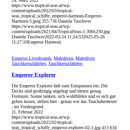
24. März 2022
https://www.tropical-seas.at/wp-
content/uploads/2022/03/tropical-
seas_tropical_schiffe_emperor-harmoni-Emperor-
Harmoni-5.jpeg
355
736
Daniela Taschwer
https://www.tropical-seas.at/wp-
content/uploads/2021/04/TropicalSeas-1-300x250.jpg
Daniela Taschwer
2022-03-24 11:24:53
2025-05-26
11:27:10
Emperor Harmoni
Emperor Liveaboards
,
Malediven
,
Malediven
Tauchkreuzfahrten
,
Tauchkreuzfahrten
Emperor Explorer
Die Emperor Explorer lädt zum Entspannen ein. Die
Decks sind großzügig angelegt und bieten genug
Freiraum. Sonne tanken, sich wohlfühlen und es sich gut
gehen lassen, stehen hier - genau wie das Tauchabenteuer
- im Vordergrund.
11. Februar 2022
https://www.tropical-seas.at/wp-
content/uploads/2022/02/tropical-
seas_tropical_schiffe_emperor-explorer-02-1.jpg
413
634