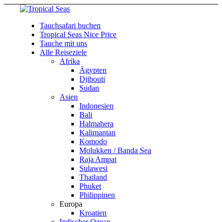
Tauchsafari buchen
Tropical Seas Nice Price
Tauche mit uns
Alle Reiseziele
Afrika
Ägypten
Djibouti
Sudan
Asien
Indonesien
Bali
Halmahera
Kalimantan
Komodo
Molukken / Banda Sea
Raja Ampat
Sulawesi
Thailand
Phuket
Philippinen
Europa
Kroatien
Indischer Ozean