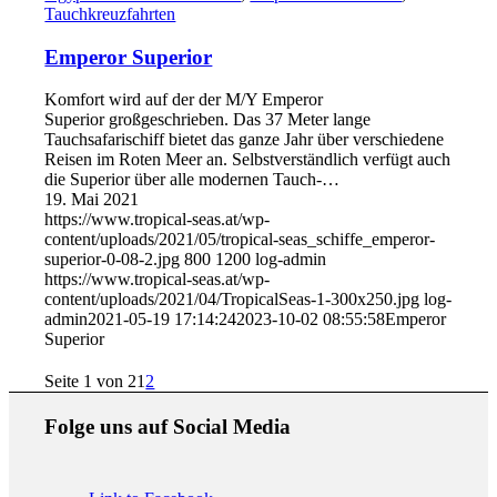
Tauchkreuzfahrten
Emperor Superior
Komfort wird auf der der M/Y Emperor
Superior großgeschrieben. Das 37 Meter lange
Tauchsafarischiff bietet das ganze Jahr über verschiedene
Reisen im Roten Meer an. Selbstverständlich verfügt auch
die Superior über alle modernen Tauch-…
19. Mai 2021
https://www.tropical-seas.at/wp-
content/uploads/2021/05/tropical-seas_schiffe_emperor-
superior-0-08-2.jpg
800
1200
log-admin
https://www.tropical-seas.at/wp-
content/uploads/2021/04/TropicalSeas-1-300x250.jpg
log-
admin
2021-05-19 17:14:24
2023-10-02 08:55:58
Emperor
Superior
Seite 1 von 2
1
2
Folge uns auf Social Media