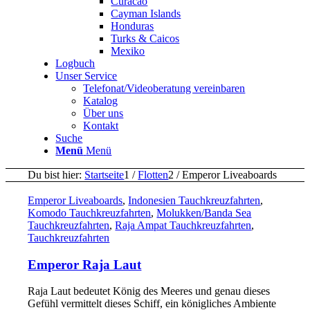
Curacao
Cayman Islands
Honduras
Turks & Caicos
Mexiko
Logbuch
Unser Service
Telefonat/Videoberatung vereinbaren
Katalog
Über uns
Kontakt
Suche
Menü
Menü
Du bist hier:
Startseite
1
/
Flotten
2
/
Emperor Liveaboards
Emperor Liveaboards
,
Indonesien Tauchkreuzfahrten
,
Komodo Tauchkreuzfahrten
,
Molukken/Banda Sea
Tauchkreuzfahrten
,
Raja Ampat Tauchkreuzfahrten
,
Tauchkreuzfahrten
Emperor Raja Laut
Raja Laut bedeutet König des Meeres und genau dieses
Gefühl vermittelt dieses Schiff, ein königliches Ambiente