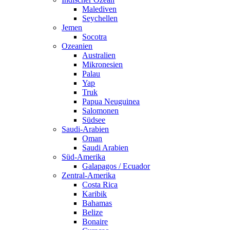
Malediven
Seychellen
Jemen
Socotra
Ozeanien
Australien
Mikronesien
Palau
Yap
Truk
Papua Neuguinea
Salomonen
Südsee
Saudi-Arabien
Oman
Saudi Arabien
Süd-Amerika
Galapagos / Ecuador
Zentral-Amerika
Costa Rica
Karibik
Bahamas
Belize
Bonaire