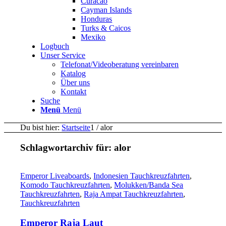
Curacao
Cayman Islands
Honduras
Turks & Caicos
Mexiko
Logbuch
Unser Service
Telefonat/Videoberatung vereinbaren
Katalog
Über uns
Kontakt
Suche
Menü
Menü
Du bist hier:
Startseite
1
/
alor
Schlagwortarchiv für:
alor
Emperor Liveaboards
,
Indonesien Tauchkreuzfahrten
,
Komodo Tauchkreuzfahrten
,
Molukken/Banda Sea
Tauchkreuzfahrten
,
Raja Ampat Tauchkreuzfahrten
,
Tauchkreuzfahrten
Emperor Raja Laut