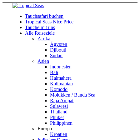
Tauchsafari buchen
Tropical Seas Nice Price
Tauche mit uns
Alle Reiseziele
Afrika
Ägypten
Djibouti
Sudan
Asien
Indonesien
Bali
Halmahera
Kalimantan
Komodo
Molukken / Banda Sea
Raja Ampat
Sulawesi
Thailand
Phuket
Philippinen
Europa
Kroatien
Indischer Ozean