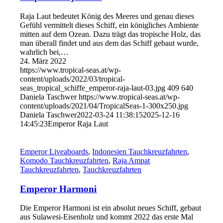
Raja Laut bedeutet König des Meeres und genau dieses
Gefühl vermittelt dieses Schiff, ein königliches Ambiente
mitten auf dem Ozean. Dazu trägt das tropische Holz, das
man überall findet und aus dem das Schiff gebaut wurde,
wahrlich bei,…
24. März 2022
https://www.tropical-seas.at/wp-
content/uploads/2022/03/tropical-
seas_tropical_schiffe_emperor-raja-laut-03.jpg
409
640
Daniela Taschwer
https://www.tropical-seas.at/wp-
content/uploads/2021/04/TropicalSeas-1-300x250.jpg
Daniela Taschwer
2022-03-24 11:38:15
2025-12-16
14:45:23
Emperor Raja Laut
Emperor Liveaboards
,
Indonesien Tauchkreuzfahrten
,
Komodo Tauchkreuzfahrten
,
Raja Ampat
Tauchkreuzfahrten
,
Tauchkreuzfahrten
Emperor Harmoni
Die Emperor Harmoni ist ein absolut neues Schiff, gebaut
aus Sulawesi-Eisenholz und kommt 2022 das erste Mal