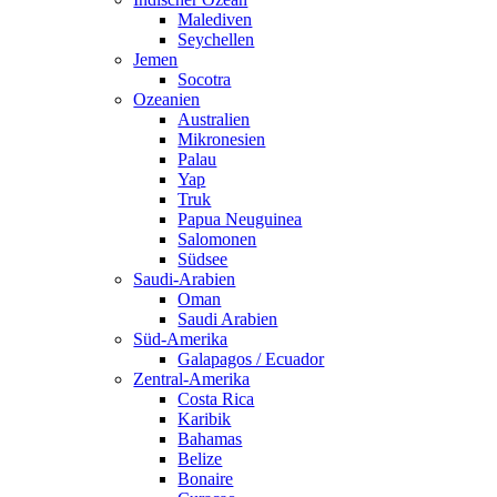
Malediven
Seychellen
Jemen
Socotra
Ozeanien
Australien
Mikronesien
Palau
Yap
Truk
Papua Neuguinea
Salomonen
Südsee
Saudi-Arabien
Oman
Saudi Arabien
Süd-Amerika
Galapagos / Ecuador
Zentral-Amerika
Costa Rica
Karibik
Bahamas
Belize
Bonaire