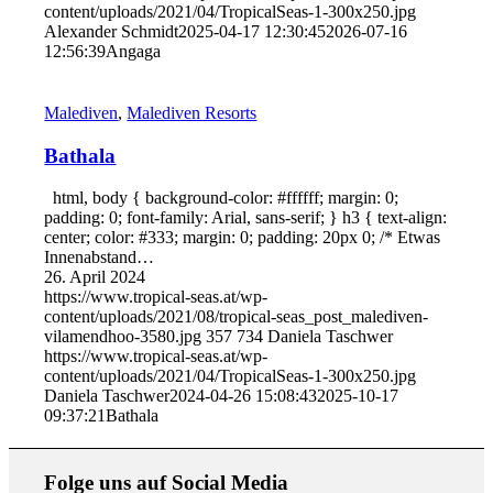
content/uploads/2021/04/TropicalSeas-1-300x250.jpg
Alexander Schmidt
2025-04-17 12:30:45
2026-07-16
12:56:39
Angaga
Malediven
,
Malediven Resorts
Bathala
html, body { background-color: #ffffff; margin: 0;
padding: 0; font-family: Arial, sans-serif; } h3 { text-align:
center; color: #333; margin: 0; padding: 20px 0; /* Etwas
Innenabstand…
26. April 2024
https://www.tropical-seas.at/wp-
content/uploads/2021/08/tropical-seas_post_malediven-
vilamendhoo-3580.jpg
357
734
Daniela Taschwer
https://www.tropical-seas.at/wp-
content/uploads/2021/04/TropicalSeas-1-300x250.jpg
Daniela Taschwer
2024-04-26 15:08:43
2025-10-17
09:37:21
Bathala
Folge uns auf Social Media