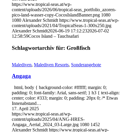
https://www.tropical-seas.at/wp-
content/uploads/2026/06/tropical-seas_portfolio_azoren-
pico-land-wasser-copy-CocosIslandBanner.png
1080
1080
Alexander Schmidt
https://www.tropical-seas.at/wp-
content/uploads/2021/04/TropicalSeas-1-300x250.jpg
Alexander Schmidt
2026-06-19 17:12:23
2026-07-02
12:58:59
Cocos Island – Tauchsafari
Schlagwortarchiv für:
Großfisch
Malediven
,
Malediven Resorts
,
Sonderangebote
Angaga
html, body { background-color: #ffffff; margin: 0;
padding: 0; font-family: Arial, sans-serif; } h3 { text-align:
center; color: #333; margin: 0; padding: 20px 0; /* Etwas
Innenabstand…
17. April 2025
https://www.tropical-seas.at/wp-
content/uploads/2025/04/ANG-HRES-
Angaga_Aerial_2024_03-Large.jpg
1080
1452
Alexander Schmidt
https://www.tropical-seas.at/wp-