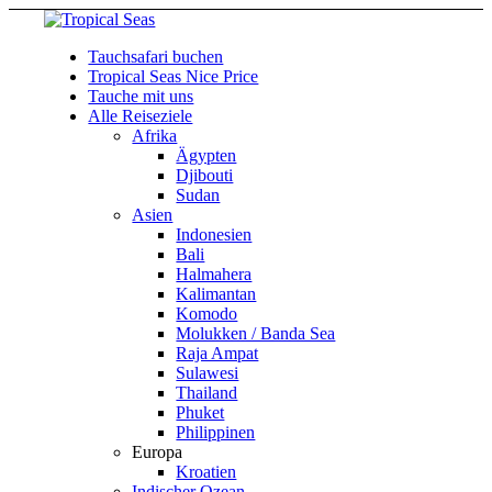
Tauchsafari buchen
Tropical Seas Nice Price
Tauche mit uns
Alle Reiseziele
Afrika
Ägypten
Djibouti
Sudan
Asien
Indonesien
Bali
Halmahera
Kalimantan
Komodo
Molukken / Banda Sea
Raja Ampat
Sulawesi
Thailand
Phuket
Philippinen
Europa
Kroatien
Indischer Ozean