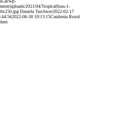
as.at/wp-
ntent/uploads/2021/04/TropicalSeas-1-
0x250.jpg
Daniela Taschwer
2022-02-17
:44:56
2022-06-30 10:13:15
Catalonia Royal
ulum