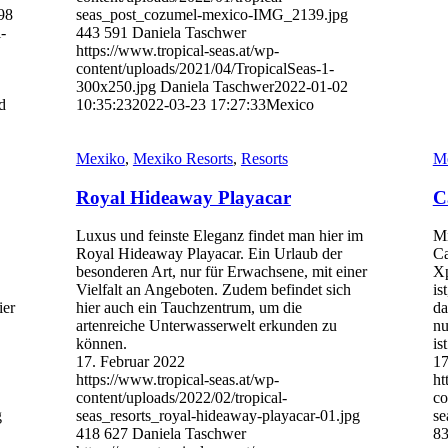
98
seas_post_cozumel-mexico-IMG_2139.jpg
-
443
591
Daniela Taschwer
https://www.tropical-seas.at/wp-
content/uploads/2021/04/TropicalSeas-1-
300x250.jpg
Daniela Taschwer
2022-01-02
d
10:35:23
2022-03-23 17:27:33
Mexico
Mexiko
,
Mexiko Resorts
,
Resorts
M
Royal Hideaway Playacar
C
Luxus und feinste Eleganz findet man hier im
Mi
Royal Hideaway Playacar. Ein Urlaub der
Ca
besonderen Art, nur für Erwachsene, mit einer
Xp
Vielfalt an Angeboten. Zudem befindet sich
is
ier
hier auch ein Tauchzentrum, um die
da
artenreiche Unterwasserwelt erkunden zu
nu
können.
is
17. Februar 2022
17
https://www.tropical-seas.at/wp-
ht
content/uploads/2022/02/tropical-
co
g
seas_resorts_royal-hideaway-playacar-01.jpg
se
418
627
Daniela Taschwer
8