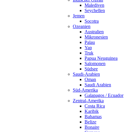
Malediven
Seychellen
Jemen
Socotra
Ozeanien
Australien
Mikronesien
Palau
Yap
Truk
Papua Neuguinea
Salomonen
Südsee
Saudi-Arabien
Oman
Saudi Arabien
Süd-Amerika
Galapagos / Ecuador
Zentral-Amerika
Costa Rica
Karibik
Bahamas
Belize
Bonaire