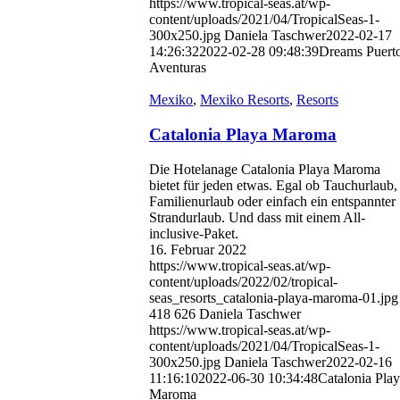
https://www.tropical-seas.at/wp-
content/uploads/2021/04/TropicalSeas-1-
300x250.jpg
Daniela Taschwer
2022-02-17
14:26:32
2022-02-28 09:48:39
Dreams Puert
Aventuras
Mexiko
,
Mexiko Resorts
,
Resorts
Catalonia Playa Maroma
Die Hotelanage Catalonia Playa Maroma
bietet für jeden etwas. Egal ob Tauchurlaub,
Familienurlaub oder einfach ein entspannter
Strandurlaub. Und dass mit einem All-
inclusive-Paket.
16. Februar 2022
https://www.tropical-seas.at/wp-
content/uploads/2022/02/tropical-
seas_resorts_catalonia-playa-maroma-01.jpg
418
626
Daniela Taschwer
https://www.tropical-seas.at/wp-
content/uploads/2021/04/TropicalSeas-1-
300x250.jpg
Daniela Taschwer
2022-02-16
11:16:10
2022-06-30 10:34:48
Catalonia Pla
Maroma