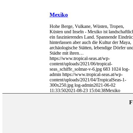
Mexiko
Hohe Berge, Vulkane, Wüsten, Tropen,
Küsten und Inseln - Mexiko ist landschaftlic
ein faszinierendes Land. Spannende Eindrü
hinterlassen aber auch die Kultur der Maya,
archäologische Stätten, lebendige Dörfer un
Städte mit ihren…
https://www.tropical-seas.at/wp-
content/uploads/2021/06/tropical-
seas_schiffe_solmar-v-6.jpg
683
1024
log-
admin
https://www.tropical-seas.at/wp-
content/uploads/2021/04/TropicalSeas-1-
300x250.jpg
log-admin
2021-06-02
11:33:50
2021-08-23 15:04:38
Mexiko
F