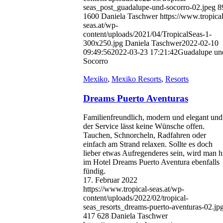
seas_post_guadalupe-und-socorro-02.jpeg
8
1600
Daniela Taschwer
https://www.tropical
seas.at/wp-
content/uploads/2021/04/TropicalSeas-1-
300x250.jpg
Daniela Taschwer
2022-02-10
09:49:56
2022-03-23 17:21:42
Guadalupe un
Socorro
Mexiko
,
Mexiko Resorts
,
Resorts
Dreams Puerto Aventuras
Familienfreundlich, modern und elegant und
der Service lässt keine Wünsche offen.
Tauchen, Schnorcheln, Radfahren oder
einfach am Strand relaxen. Sollte es doch
lieber etwas Aufregenderes sein, wird man h
im Hotel Dreams Puerto Aventura ebenfalls
fündig.
17. Februar 2022
https://www.tropical-seas.at/wp-
content/uploads/2022/02/tropical-
seas_resorts_dreams-puerto-aventuras-02.jp
417
628
Daniela Taschwer