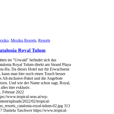
exiko
,
Mexiko Resorts
,
Resorts
atalonia Royal Tulum
tten im "Urwald" befindet sich das
talonia Royal Tulum direkt am Strand Playa
u-Ha. Da dieses Hotel nur für Erwachsene
t, kann man hier noch einen Touch besser
s All-inclusive-Paket und die Angebote
tzen. Und wie der Name schon sagt, Royal,
t alles hier exklusiv.
. Februar 2022
tps://www.tropical-seas.at/wp-
ntent/uploads/2022/02/tropical-
as_resorts_catalonia-royal-tulum-02.jpg
313
37
Daniela Taschwer
https://www.tropical-