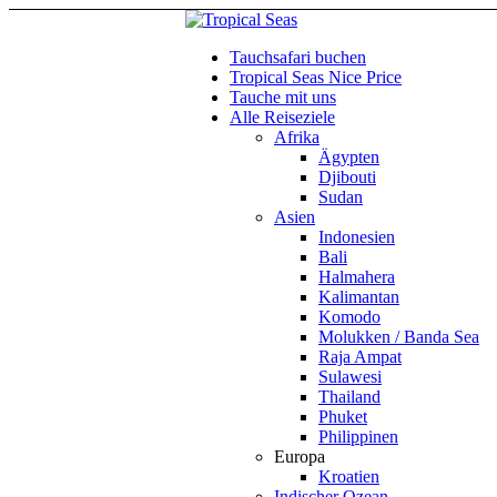
Tauchsafari buchen
Tropical Seas Nice Price
Tauche mit uns
Alle Reiseziele
Afrika
Ägypten
Djibouti
Sudan
Asien
Indonesien
Bali
Halmahera
Kalimantan
Komodo
Molukken / Banda Sea
Raja Ampat
Sulawesi
Thailand
Phuket
Philippinen
Europa
Kroatien
Indischer Ozean