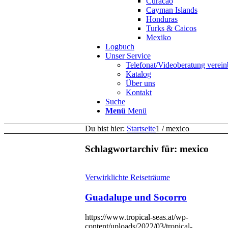
Curacao
Cayman Islands
Honduras
Turks & Caicos
Mexiko
Logbuch
Unser Service
Telefonat/Videoberatung verein
Katalog
Über uns
Kontakt
Suche
Menü
Menü
Du bist hier:
Startseite
1
/
mexico
Schlagwortarchiv für:
mexico
Verwirklichte Reiseträume
Guadalupe und Socorro
https://www.tropical-seas.at/wp-
content/uploads/2022/03/tropical-