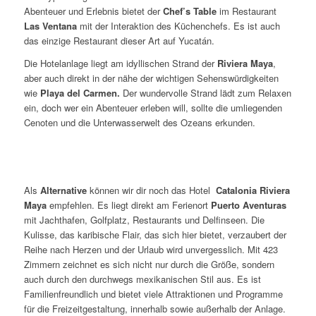
Abenteuer und Erlebnis bietet der
Chef’s Table
im Restaurant
Las Ventana
mit der Interaktion des Küchenchefs. Es ist auch
das einzige Restaurant dieser Art auf Yucatán.
Die Hotelanlage liegt am idyllischen Strand der
Riviera Maya
,
aber auch direkt in der nähe der wichtigen Sehenswürdigkeiten
wie
Playa del Carmen.
Der wundervolle Strand lädt zum Relaxen
ein, doch wer ein Abenteuer erleben will, sollte die umliegenden
Cenoten und die Unterwasserwelt des Ozeans erkunden.
Als
Alternative
können wir dir noch das Hotel
Catalonia Riviera
Maya
empfehlen. Es liegt direkt am Ferienort
Puerto Aventuras
mit Jachthafen, Golfplatz, Restaurants und Delfinseen. Die
Kulisse, das karibische Flair, das sich hier bietet, verzaubert der
Reihe nach Herzen und der Urlaub wird unvergesslich. Mit 423
Zimmern zeichnet es sich nicht nur durch die Größe, sondern
auch durch den durchwegs mexikanischen Stil aus. Es ist
Familienfreundlich und bietet viele Attraktionen und Programme
für die Freizeitgestaltung, innerhalb sowie außerhalb der Anlage.