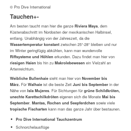
© Pro Dive International
Tauchen
+
-
Am besten taucht man hier die ganze
Riviera Maya
, dem
Küstenabschnitt im Nordosten der mexikanischen Halbinsel,
entlang. Unabhängig von der Jahreszeit, da die
Wassertemperatur konstant
zwischen 25°-28° bleiben und nur
im Winter geringfügig abkühlen, kann man wundervolle
Riffsysteme und Höhlen
erkunden. Dazu findet man hier von
riesigen Haien
bis hin zu
Makrolebewesen
ein Vielzahl an
Artenreichtum.
Weibliche Bullenhaie
sieht man hier von
November bis
März.
Für
Walhaie
ist die beste Zeit
Juni bis September
in der
Nähe von
Isla Mujeres
. Für Sichtungen für
grüne Schildkröten,
unechte Karettschilkdröten
eigenen sich die Monate
Mai bis
September
.
Mantas, Rochen und Seepferdchen
sowie viele
tropische Fischarten
kann man das ganze Jahr über bestaunen.
Pro Dive International Tauchzentrum
Schnorchelausflüge