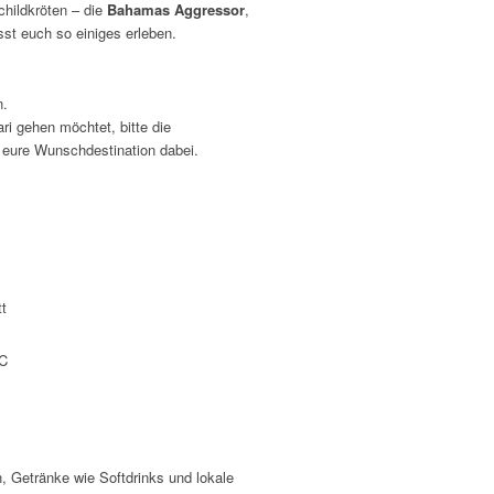
childkröten – die
Bahamas Aggressor
,
st euch so einiges erleben.
.
i gehen möchtet, bitte die
 eure Wunschdestination dabei.
t
WC
, Getränke wie Softdrinks und lokale