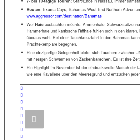
7- bis 10-tägige Touren
; Start/Ende in Nassau, immer samst
Routen
: Exuma Cays, Bahamas West End Northern Adventure,
www.aggressor.com/destination/Bahamas
Wer
Haie
beobachten möchte: Ammenhaie, Schwarzspitzenhaie,
Hammerhaie und karibische Riffhaie fühlen sich in den klare
überaus wohl. Bei einer Tauchkreuzfahrt in den Bahamas kann 
Prachtexemplare begegnen.
Eine einzigartige Gelegenheit bietet sich Tauchern zwischen 
mit riesigen Schwärmen von
Zackenbarschen
. Es ist ihre Ze
Ein Highlight im November ist der eindrucksvolle Marsch der
L
wie eine Kavallerie über den Meeresgrund und entzücken jede
We