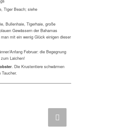
ags
 Tiger Beach; siehe
 Bullenhaie, Tigerhaie, große
n, blauen Gewässern der Bahamas
man mit ein wenig Glück einigen dieser
Jänner/Anfang Februar: die Begegnung
it zum Laichen!
obster
. Die Krustentiere schwärmen
n Taucher.
iter