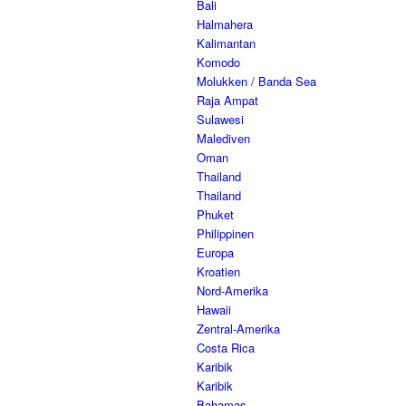
Bali
Halmahera
Kalimantan
Komodo
Molukken / Banda Sea
Raja Ampat
Sulawesi
Malediven
Oman
Thailand
Thailand
Phuket
Philippinen
Europa
Kroatien
Nord-Amerika
Hawaii
Zentral-Amerika
Costa Rica
Karibik
Karibik
Bahamas