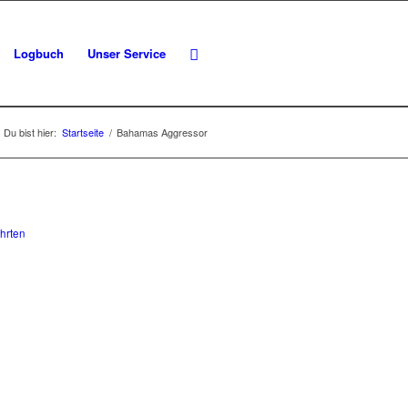
Logbuch
Unser Service
Du bist hier:
Startseite
/
Bahamas Aggressor
hrten