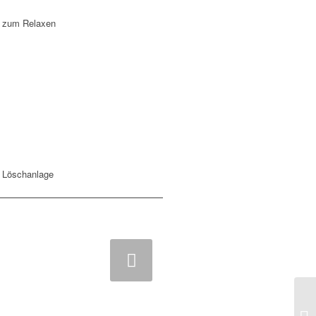
en zum Relaxen
d Löschanlage
iter