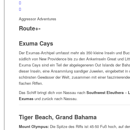
Aggressor Adventures
Route
+
-
Exuma Cays
Der Exumas-Archipel umfasst mehr als 350 kleine Inseln und Buch
südlich von New Providence bis zu den Ankerinseln Great und Lit
Exuma Cays sind ein Teil der abgelegeneren Out Islands der Bah
dieser Inseln, eine Ansammlung sandiger Juwelen, eingebettet in 
schönsten Gewässer der Welt, zusammen mit einer faszinierend
flachen Riffen.
Das Schiff bringt dich von Nassau nach
Southwest Eleuthera
–
L
Exumas
und zurück nach Nassau.
Tiger Beach, Grand Bahama
Mount Olympus:
Die Spitze des Riffs ist 45-50 Fuß hoch, auf de