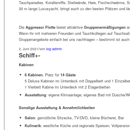
Tauchparadies. Korallenriffe, Steilwände, Haie, Fischschwärme, S
30 m lange Luxusyacht, bringt euch zu den besten Plätzen und läs
Die
Aggressor Flotte
bietet attraktive
Gruppenermäßigungen
an
Wenn ihr mit mehreren Freunden und Tauchkollegen auf Tauchsafar
Gruppenangebote einfach bei uns nachfragen – bestimmt ist auch
/
2. Juni 2021
von
log-admin
Schiff
+
-
Kabinen
6 Kabinen
, Platz für
14 Gäste
5 Deluxe Kabinen im Unterdeck mit Doppelbett und 1 Einzelbet
1 Vierbett Kabine im Unterdeck mit 2 Etagenbetten
Ausstattung
: eigene Klimaanlage; eigenes Bad mit Dusche/
Sonstige Ausstattung & Annehmlichkeiten
Salon
: gemütliche Sitzecke, TV/DVD, kleine Bücherei, Bar
Kulinarik
: westliche Küche und regionale Speisen; Vollpension