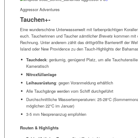
Aggressor Adventures
Tauchen
+
-
Eine wunderschöne Unterwasserwelt mit farbenprächtigen Korallen
euch. Taucherinnen und Taucher
sämtlicher Brevets
kommen mit 
Rechnung. Unter anderem zählt das drittgrößte Barriereriff der W
Island oder New Providence zu den Tauch-Highlights der Bahama
Tauchdeck
: geräumig, genügend Platz, um alle Tauchutensil
Kameratisch
Nitroxfüllanlage
Leihausrüstung
: gegen Voranmeldung erhältlich
Alle Tauchgänge werden vom Schiff durchgeführt
Durchschnittliche Wassertemperaturen: 25-28°C (Sommermona
möglichen 22°C im Januar)
3-5 mm Neoprenanzug empfohlen
Routen & Highlights