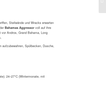
riffen, Steilwände und Wracks erwarten
der
Bahamas Aggressor
voll auf ihre
elt vor Andros, Grand Bahama, Long
s.
ien aufzubewahren, Spülbecken, Dusche,
te); 24–27°C (Wintermonate, mit