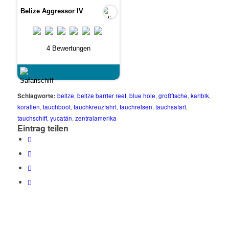
Belize Aggressor IV
4 Bewertungen
Schlagworte:
belize
,
belize barrier reef
,
blue hole
,
großfische
,
karibik
,
korallen
,
tauchboot
,
tauchkreuzfahrt
,
tauchreisen
,
tauchsafari
,
tauchschiff
,
yucatán
,
zentralamerika
Eintrag teilen