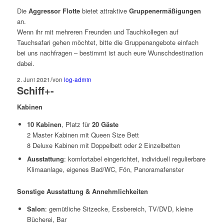
Die
Aggressor Flotte
bietet attraktive
Gruppenermäßigungen
an.
Wenn ihr mit mehreren Freunden und Tauchkollegen auf
Tauchsafari gehen möchtet, bitte die Gruppenangebote einfach
bei uns nachfragen – bestimmt ist auch eure Wunschdestination
dabei.
/
2. Juni 2021
von
log-admin
Schiff
+
-
Kabinen
10 Kabinen
, Platz für
20 Gäste
2 Master Kabinen mit Queen Size Bett
8 Deluxe Kabinen mit Doppelbett oder 2 Einzelbetten
Ausstattung
: komfortabel eingerichtet, individuell regulierbare
Klimaanlage, eigenes Bad/WC, Fön, Panoramafenster
Sonstige Ausstattung & Annehmlichkeiten
Salon
: gemütliche Sitzecke, Essbereich, TV/DVD, kleine
Bücherei, Bar