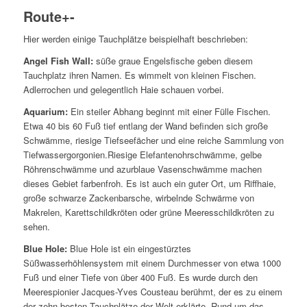
Route
+
-
Hier werden einige Tauchplätze beispielhaft beschrieben:
Angel Fish Wall:
süße graue Engelsfische geben diesem
Tauchplatz ihren Namen. Es wimmelt von kleinen Fischen.
Adlerrochen und gelegentlich Haie schauen vorbei.
Aquarium:
Ein steiler Abhang beginnt mit einer Fülle Fischen.
Etwa 40 bis 60 Fuß tief entlang der Wand befinden sich große
Schwämme, riesige Tiefseefächer und eine reiche Sammlung von
Tiefwassergorgonien.Riesige Elefantenohrschwämme, gelbe
Röhrenschwämme und azurblaue Vasenschwämme machen
dieses Gebiet farbenfroh. Es ist auch ein guter Ort, um Riffhaie,
große schwarze Zackenbarsche, wirbelnde Schwärme von
Makrelen, Karettschildkröten oder grüne Meeresschildkröten zu
sehen.
Blue Hole:
Blue Hole ist ein eingestürztes
Süßwasserhöhlensystem mit einem Durchmesser von etwa 1000
Fuß und einer Tiefe von über 400 Fuß. Es wurde durch den
Meerespionier Jacques-Yves Cousteau berühmt, der es zu einem
der zehn besten Tauchplätze der Welt erklärte. Rund um das