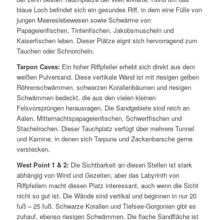
blaue Loch befindet sich ein gesundes Riff, in dem eine Fülle von
jungen Meereslebewesen sowie Schwärme von
Papageienfischen, Tintenfischen, Jakobsmuscheln und
Kaiserfischen leben. Dieser Plätze eignt sich hervorragend zum
Tauchen oder Schnorcheln.
Tarpon Caves:
Ein hoher Riffpfeiler erhebt sich direkt aus dem
weißen Pulversand. Diese vertikale Wand ist mit riesigen gelben
Röhrenschwämmen, schwarzen Korallenbäumen und riesigen
Schwämmen bedeckt, die aus den vielen kleinen
Felsvorsprüngen herausragen. Die Sandgebiete sind reich an
Aalen, Mitternachtspapageienfischen, Schwertfischen und
Stachelrochen. Dieser Tauchplatz verfügt über mehrere Tunnel
und Kamine, in denen sich Tarpune und Zackenbarsche gerne
verstecken.
West Point 1 & 2:
Die Sichtbarkeit an diesen Stellen ist stark
abhängig von Wind und Gezeiten, aber das Labyrinth von
Riffpfeilern macht diesen Platz interessant, auch wenn die Sicht
nicht so gut ist. Die Wände sind vertikal und beginnen in nur 20
fuß – 25 fuß. Schwarze Korallen und Tiefsee-Gorgonien gibt es
zuhauf, ebenso riesigen Schwämmen. Die flache Sandfläche ist