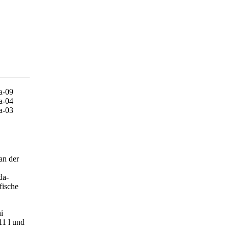
an der
da-
fische
.
ni
11 l und