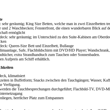
te
 sehr geräumig; King Size Betten, welche man in zwei Einzelbetten tr
 und 2 Waschbecken; Fensterfront, die einen wunderbaren Blick auf 
schaft ermöglicht
deck: sehr geräumig; im Unterschied zu den Suite-Kabinen am Oberde
ecken
eck: Queen-Size Bett und Einzelbett, Bullauge
Klimaanlage, Safe, Flachbildschirm mit DVD/HD Player; Wandschrank,
ndtücher, extra Strandhandtuch zum Tauchen oder Sonnenbaden.
 Aufpreis am Schiff erhältlich.
chkeiten
eck, klimatisiert
lzeiten in Buffetform; Snacks zwischen den Tauchgängen; Wasser, Kaf
ur Verfügung.
r werden die Tauchbesprechungen durchgeführt; Flachbild-TV, DVD-
 Internetzugang
liegen, herrlicher Platz zum Entspannen