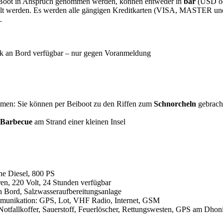
Boot
in Anspruch genommen werden,
können
entweder
in
b
ar
(
USD
o
lt
werden
.
Es werden
alle
gängigen
Kreditkarten
(
VISA
,
MASTER
u
n
.
ck an Bord verfügbar – nur gegen Voranmeldung
mmen: Sie können per Beiboot zu den Riffen zum
Schnorcheln
gebrach
Barbecue
am Strand einer kleinen Insel
e Diesel, 800 PS
en, 220 Volt, 24 Stunden verfügbar
n Bord, Salzwasseraufbereitungsanlage
munikation: GPS, Lot, VHF Radio, Internet, GSM
Notfallkoffer, Sauerstoff, Feuerlöscher, Rettungswesten, GPS am Dhon