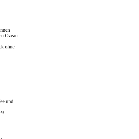
ennen
den Ozean
ck ohne
fee und
MP3