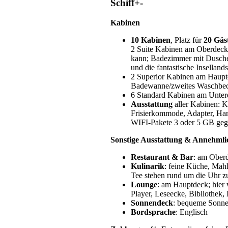
Schiff
+
-
Kabinen
10 Kabinen
, Platz für
20 Gäs
2 Suite Kabinen am Oberdeck:
kann; Badezimmer mit Dusche
und die fantastische Inselland
2 Superior Kabinen am Haupt
Badewanne/zweites Waschb
6 Standard Kabinen am Unterd
Ausstattung
aller Kabinen: 
Frisierkommode, Adapter, Ha
WIFI-Pakete 3 oder 5 GB gegen
Sonstige Ausstattung & Annehmli
Restaurant & Bar
: am Oberd
Kulinarik
: feine Küche, Mah
Tee stehen rund um die Uhr z
Lounge
: am Hauptdeck; hie
Player, Leseecke, Bibliothek,
Sonnendeck
: bequeme Sonnen
Bordsprache
: Englisch