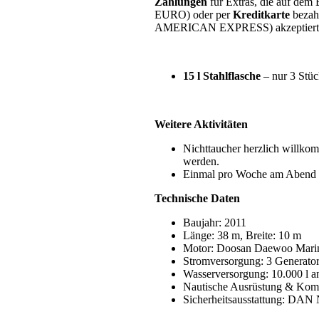
Zahlungen
für
Extras
,
die
auf
dem
EURO
)
oder
per
Kreditkarte
b
ezah
AMERICAN
EXPRESS
) akzeptiert
15 l Stahlflasche
– nur 3 Stü
Weitere Aktivitäten
Nichttaucher herzlich willko
werden.
Einmal pro Woche am Abend
Technische Daten
Baujahr: 2011
Länge: 38 m, Breite: 10 m
Motor: Doosan Daewoo Marin
Stromversorgung: 3 Generator
Wasserversorgung: 10.000 l a
Nautische Ausrüstung & Kom
Sicherheitsausstattung: DAN 