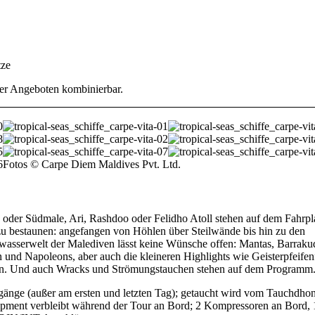
tze
er Angeboten kombinierbar.
Fotos © Carpe Diem Maldives Pvt. Ltd.
 oder Südmale, Ari, Rashdoo oder Felidho Atoll stehen auf dem Fahrpl
 zu bestaunen: angefangen von Höhlen über Steilwände bis hin zu den
rwasserwelt der Malediven lässt keine Wünsche offen: Mantas, Barraku
und Napoleons, aber auch die kleineren Highlights wie Geisterpfeifen
ken. Und auch Wracks und Strömungstauchen stehen auf dem Programm
hgänge (außer am ersten und letzten Tag); getaucht wird vom Tauchdho
ipment verbleibt während der Tour an Bord; 2 Kompressoren an Bord, 