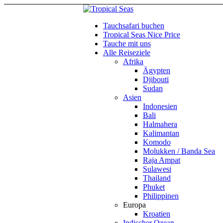
Tauchsafari buchen
Tropical Seas Nice Price
Tauche mit uns
Alle Reiseziele
Afrika
Ägypten
Djibouti
Sudan
Asien
Indonesien
Bali
Halmahera
Kalimantan
Komodo
Molukken / Banda Sea
Raja Ampat
Sulawesi
Thailand
Phuket
Philippinen
Europa
Kroatien
Indischer Ozean