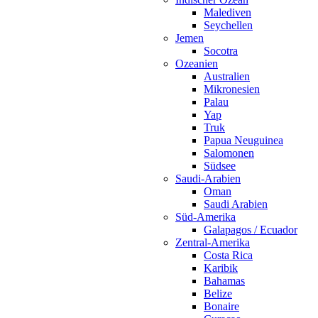
Malediven
Seychellen
Jemen
Socotra
Ozeanien
Australien
Mikronesien
Palau
Yap
Truk
Papua Neuguinea
Salomonen
Südsee
Saudi-Arabien
Oman
Saudi Arabien
Süd-Amerika
Galapagos / Ecuador
Zentral-Amerika
Costa Rica
Karibik
Bahamas
Belize
Bonaire